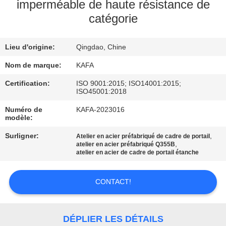
À
imperméable de haute résistance de
catégorie
PROPOS
DE
Lieu d'origine:
Qingdao, Chine
NOUS
Nom de marque:
KAFA
VISITE
Certification:
ISO 9001:2015; ISO14001:2015;
ISO45001:2018
DE
Numéro de
KAFA-2023016
L'USINE
modèle:
Surligner:
,
Atelier en acier préfabriqué de cadre de portail
,
atelier en acier préfabriqué Q355B
CONTRÔLE
atelier en acier de cadre de portail étanche
QUALITÉ
CONTACT!
NOUS
CONTACTER
DÉPLIER LES DÉTAILS