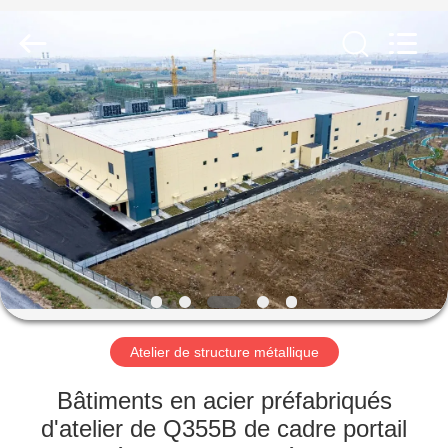
2026
Qingdao
KaFa
Fabrication
Co.,
Ltd..
All
Rights
ACCUEIL
Reserved.
PRODUITS
VIDÉOS
SPECTACLE
DE
RÉALITÉ
Atelier de structure métallique
VIRTUELLE
Bâtiments en acier préfabriqués
d'atelier de Q355B de cadre portail