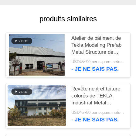
NOUVELLES
produits similaires
CAS
Atelier de bâtiment de
Tekla Modeling Prefab
PLAN
Metal Structure de
DU
haute résistance
USD45~90 per square meter MOQ:1000 mètres carrés
- JE NE SAIS PAS.
SITE
POLITIQUE
Revêtement et toiture
colorés de TEKLA
DE
Industrial Metal
CONFIDENTIALITÉ
Workshop Building
USD45~90 per square meter MOQ:1000 mètres carrés
- JE NE SAIS PAS.