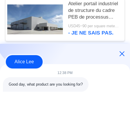
Atelier portail industriel
de structure du cadre
PEB de processus
établissant la norme de
USD45~90 per square meter MOQ:1000 mètres carrés
l'OIN
- JE NE SAIS PAS.
Catégories populaires
Tous
Alice Lee
12:38 PM
construction de
Atelier de structure
structure métallique
métallique
Good day, what product are you looking for?
entrepôt de structure
Acier de construction
en acier
architectural
services de
faisceaux d'acier de