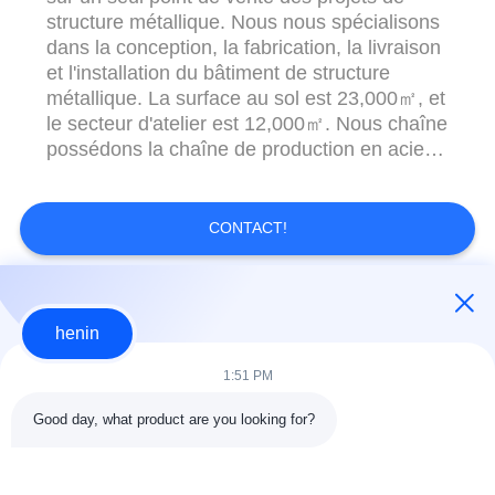
structure métallique. Nous nous spécialisons
dans la conception, la fabrication, la livraison
et l'installation du bâtiment de structure
métallique. La surface au sol est 23,000㎡, et
le secteur d'atelier est 12,000㎡. Nous chaîne
possédons la chaîne de production en acier
de H, de BOÎTE production légères/lourdes,
chaîne de production de purlin de C/Z et
divers types de profiler des machines de tôle
CONTACT!
d'acier. Nos produits ...
Catégories populaires
Tous
henin
1:51 PM
construction de
Atelier de structure
structure métallique
métallique
Good day, what product are you looking for?
entrepôt de structure
Acier de construction