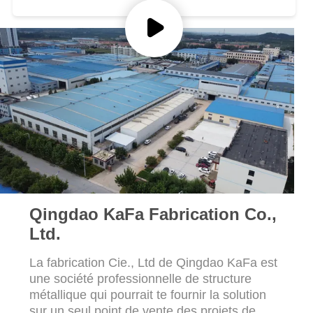
NOUVELLES
CAS
PLAN
DU
SITE
POLITIQUE
Qingdao KaFa Fabrication Co.,
DE
Ltd.
CONFIDENTIALITÉ
La fabrication Cie., Ltd de Qingdao KaFa est
une société professionnelle de structure
métallique qui pourrait te fournir la solution
sur un seul point de vente des projets de