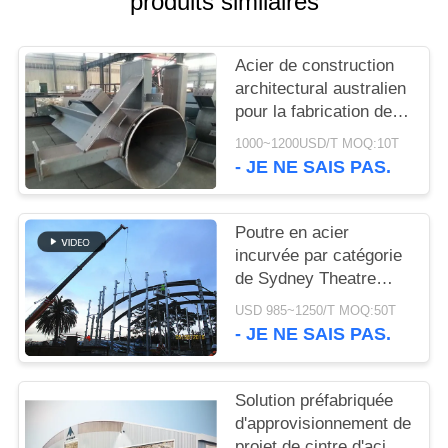
produits similaires
NOUVELLES
Acier de construction
architectural australien
CAS
pour la fabrication de
mosquée de Newport
1000~1200USD/T MOQ:10T
PLAN
- JE NE SAIS PAS.
DU
SITE
Poutre en acier
incurvée par catégorie
de Sydney Theatre
POLITIQUE
Architectural Structural
USD 985~1250/T MOQ:50T
DE
Steel Q355B
- JE NE SAIS PAS.
CONFIDENTIALITÉ
Solution préfabriquée
d'approvisionnement de
projet de cintre d'acier