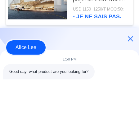
de construction de
USD 1150~1250/T MOQ:50t
système de toit de
- JE NE SAIS PAS.
voûte
Catégories populaires
Tous
Alice Lee
1:50 PM
construction de
Atelier de structure
structure métallique
métallique
Good day, what product are you looking for?
entrepôt de structure
Acier de construction
en acier
architectural
services de
faisceaux d'acier de
fabrication de l'acier
construction