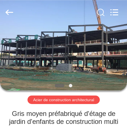
2026
Qingdao
KaFa
Fabrication
Co.,
Ltd..
All
Rights
ACCUEIL
Reserved.
PRODUITS
VIDÉOS
SPECTACLE
DE
RÉALITÉ
Acier de construction architectural
VIRTUELLE
Gris moyen préfabriqué d'étage de
jardin d'enfants de construction multi