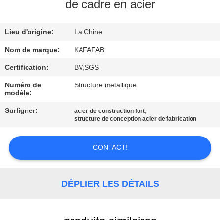
À
de cadre en acier
PROPOS
Lieu d'origine:
La Chine
DE
NOUS
Nom de marque:
KAFAFAB
Certification:
BV,SGS
VISITE
Numéro de
Structure métallique
modèle:
DE
Surligner:
,
acier de construction fort
L'USINE
structure de conception acier de fabrication
CONTRÔLE
CONTACT!
QUALITÉ
DÉPLIER LES DÉTAILS
NOUS
CONTACTER