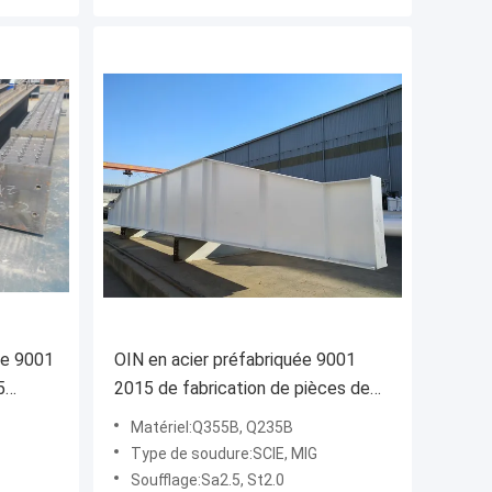
ée 9001
OIN en acier préfabriquée 9001
5
2015 de fabrication de pièces de
es
charpente approuvés
Matériel:Q355B, Q235B
Type de soudure:SCIE, MIG
Soufflage:Sa2.5, St2.0