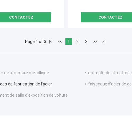
CONTACTEZ
CONTACTEZ
Page 1 of 3
|<
<<
1
2
3
>>
>|
ier de structure métallique
entrepôt de structure 
ces de fabrication de l'acier
faisceaux d'acier de c
ment de salle d'exposition de voiture