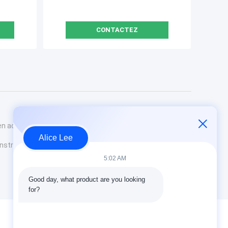
CONTACTEZ
en acier
Alice Lee
onstruction
5:02 AM
Good day, what product are you looking 
for?