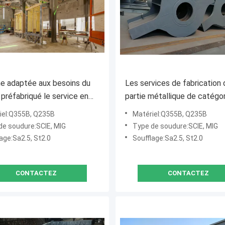
e adaptée aux besoins du
Les services de fabrication 
a préfabriqué le service en
partie métallique de catégo
'approvisionnement de
Q355B Q235B ont bien sou
iel:Q355B, Q235B
Matériel:Q355B, Q235B
tion de membres en métal
adapté aux besoins du clien
de soudure:SCIE, MIG
Type de soudure:SCIE, MIG
age:Sa2.5, St2.0
Soufflage:Sa2.5, St2.0
CONTACTEZ
CONTACTEZ