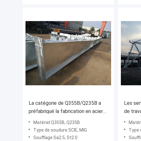
La catégorie de Q355B/Q235B a
Les ser
préfabriqué la fabrication en acier
de trav
en métal de Cusotm de services de
composa
Matériel:Q355B, Q235B
Matér
fabrication
précisi
Type de soudure:SCIE, MIG
Type 
Soufflage:Sa2.5, St2.0
Souffl