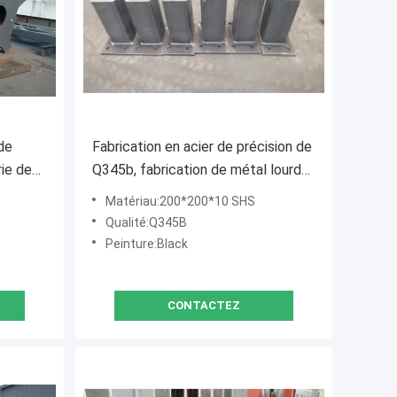
de
Fabrication en acier de précision de
rie de
Q345b, fabrication de métal lourd
dé
de courrier de Shs
Matériau:200*200*10 SHS
t
Qualité:Q345B
Peinture:Black
CONTACTEZ