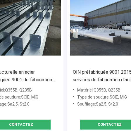
ucturelle en acier
OIN préfabriquée 9001 201
iquée 9001 de fabrication
services de fabrication d'aci
rmes de qualité approuvées
construction approuvés
iel:Q355B, Q235B
Matériel:Q355B, Q235B
de soudure:SCIE, MIG
Type de soudure:SCIE, MIG
age:Sa2.5, St2.0
Soufflage:Sa2.5, St2.0
CONTACTEZ
CONTACTEZ