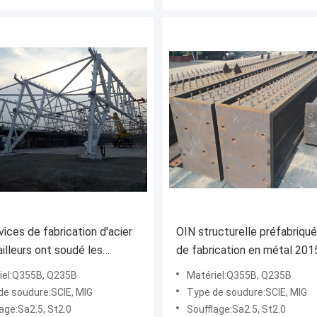
vices de fabrication d'acier
OIN structurelle préfabriqu
ailleurs ont soudé les
de fabrication en métal 201
nts en acier de botte de
normes de qualité approuvé
iel:Q355B, Q235B
Matériel:Q355B, Q235B
on
de soudure:SCIE, MIG
Type de soudure:SCIE, MIG
age:Sa2.5, St2.0
Soufflage:Sa2.5, St2.0