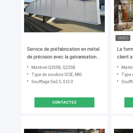
Service de préfabrication en métal
La form
de précision avec la galvanisation
client 
et la peinture
acier d
Matériel:Q355B, Q235B
Matér
fabrica
Type de soudure:SCIE, MIG
Type 
Soufflage:Sa2.5, St2.0
Souffl
CONTACTEZ