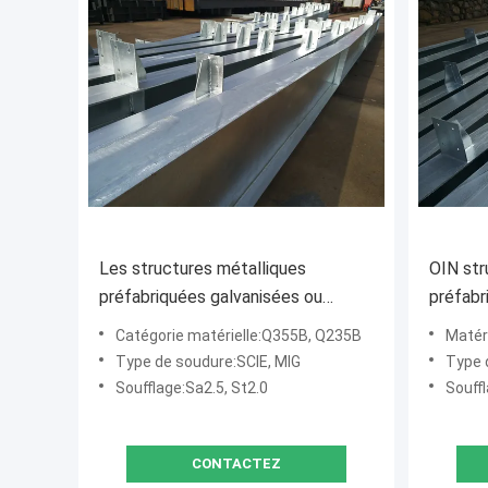
Les structures métalliques
OIN str
préfabriquées galvanisées ou
préfabr
peintes rayonnent et colonne
2015 no
Catégorie matérielle:Q355B, Q235B
Matér
Type de soudure:SCIE, MIG
Type 
Soufflage:Sa2.5, St2.0
Souffl
CONTACTEZ