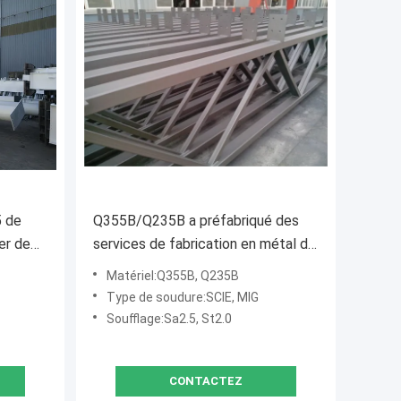
5 de
Q355B/Q235B a préfabriqué des
er de
services de fabrication en métal de
botte d'acier de construction
Matériel:Q355B, Q235B
Type de soudure:SCIE, MIG
Soufflage:Sa2.5, St2.0
CONTACTEZ