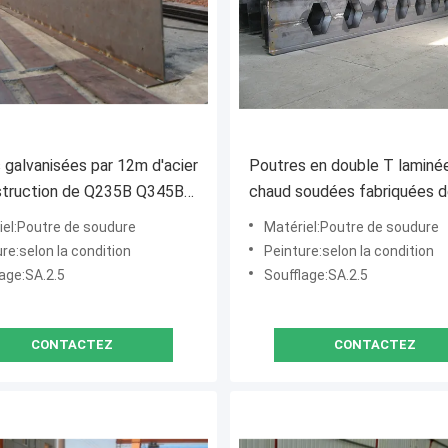
 galvanisées par 12m d'acier
Poutres en double T laminé
struction de Q235B Q345B
chaud soudées fabriquées d
de peigne de miel de constr
iel:Poutre de soudure
Matériel:Poutre de soudure
d'acier de perfection lourde
re:selon la condition
Peinture:selon la condition
matériaux de construction
age:SA.2.5
Soufflage:SA.2.5
CONTACTEZ
CONTACTEZ