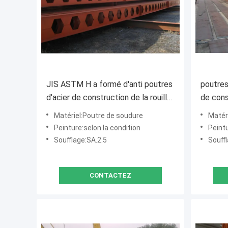
JIS ASTM H a formé d'anti poutres
poutres
d'acier de construction de la rouille
de con
12m
Sa2.5
Matériel:Poutre de soudure
Matér
Peinture:selon la condition
Peintu
Soufflage:SA.2.5
Souffl
CONTACTEZ