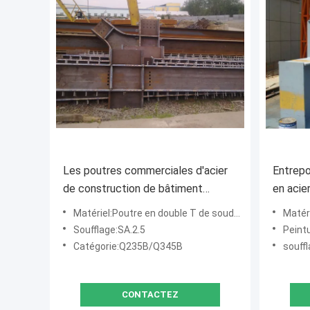
Les poutres commerciales d'acier
Entrepo
de construction de bâtiment
en acie
soudent le type lourd de
service
Matériel:Poutre en double T de soudure
Matér
Q235b/Q345b
matéria
Soufflage:SA.2.5
Peintu
Catégorie:Q235B/Q345B
souffl
CONTACTEZ