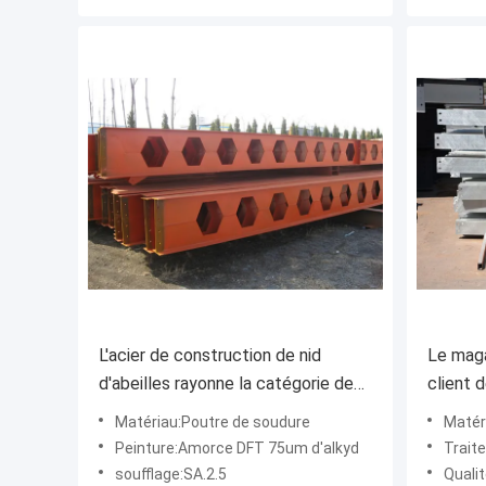
L'acier de construction de nid
Le maga
d'abeilles rayonne la catégorie de
client 
Q235b Q345b pour l'appui principal
a galva
Matériau:Poutre de soudure
Matér
constru
Peinture:Amorce DFT 75um d'alkyd
Traitemen
soufflage:SA.2.5
Quali