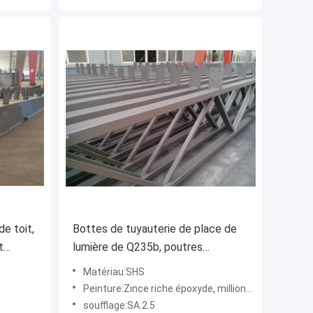
e toit,
Bottes de tuyauterie de place de
t
lumière de Q235b, poutres
structurelles en métal gris pour
Matériau:SHS
Surport
Peinture:Zince riche époxyde, millions de peinture époxyde DFT 100UM de middl de barrior
soufflage:SA.2.5