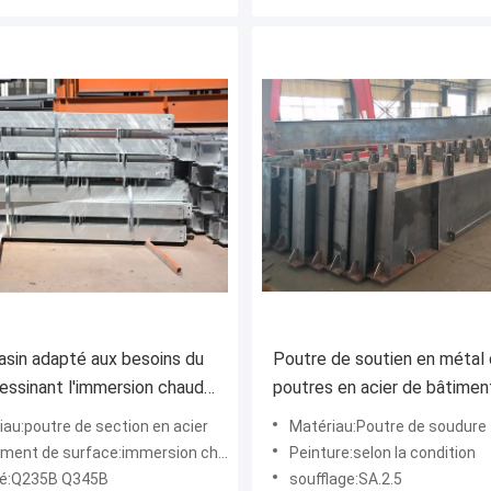
sin adapté aux besoins du
Poutre de soutien en métal d
dessinant l'immersion chaude
poutres en acier de bâtimen
nisé des membres d'acier de
crénelé dans la forme de H
iau:poutre de section en acier
Matériau:Poutre de soudure
ction
t de surface:immersion chaude 650g/m2 galvanisé
Peinture:selon la condition
té:Q235B Q345B
soufflage:SA.2.5