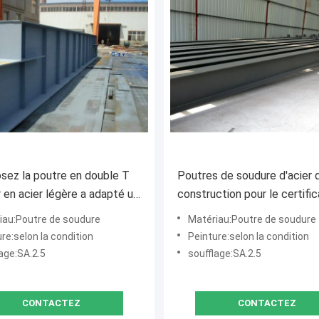
sez la poutre en double T
Poutres de soudure d'acier 
r en acier légère a adapté un
construction pour le certific
 aux besoins du client de
acier d'OIN de construction
iau:Poutre de soudure
Matériau:Poutre de soudure
ux d'arrêt
bâtiments
re:selon la condition
Peinture:selon la condition
age:SA.2.5
soufflage:SA.2.5
CONTACTEZ
CONTACTEZ