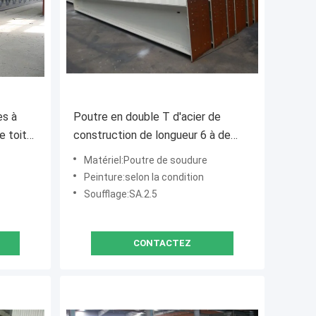
es à
Poutre en double T d'acier de
e toit
construction de longueur 6 à de
uction
12m, poutre en acier universelle de
Matériel:Poutre de soudure
 de
soutien
Peinture:selon la condition
Soufflage:SA.2.5
CONTACTEZ