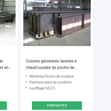
de
Colonne galvanisée laminée à
at en
chaud/soudée de poutre de
 de
structure métallique de section
Matériau:Poutre de soudure
des poutres en acier H
Peinture:selon la condition
soufflage:SA.2.5
CONTACTEZ