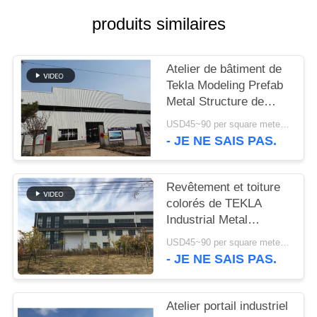
produits similaires
NOUVELLES
Atelier de bâtiment de
CAS
Tekla Modeling Prefab
Metal Structure de
PLAN
haute résistance
USD45~90 per square meter MOQ:1000 mètres carrés
DU
- JE NE SAIS PAS.
SITE
Revêtement et toiture
colorés de TEKLA
POLITIQUE
Industrial Metal
DE
Workshop Building
USD45~90 per square meter MOQ:1000 mètres carrés
CONFIDENTIALITÉ
- JE NE SAIS PAS.
Atelier portail industriel