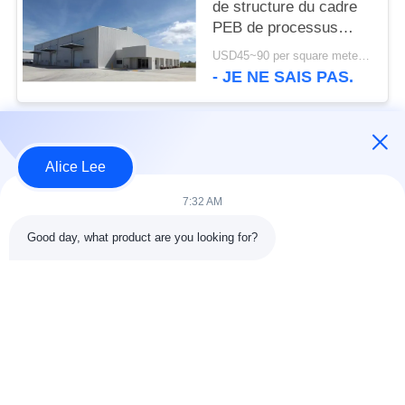
de structure du cadre
PEB de processus
établissant la norme de
USD45~90 per square meter MOQ:1000 mètres carrés
l'OIN
- JE NE SAIS PAS.
Catégories populaires
Tous
Alice Lee
7:32 AM
construction de
Atelier de structure
structure métallique
métallique
Good day, what product are you looking for?
entrepôt de structure
Acier de construction
en acier
architectural
services de
faisceaux d'acier de
fabrication de l'acier
construction