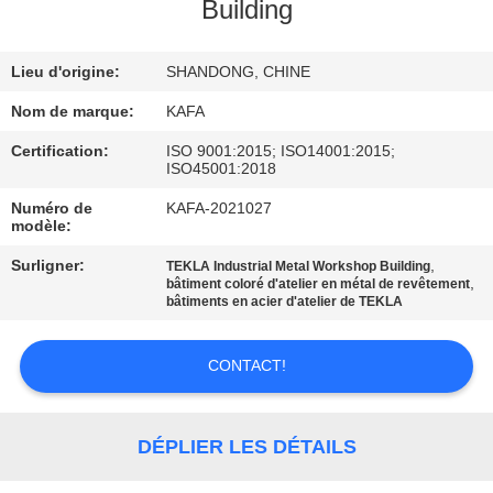
À
Building
PROPOS
Lieu d'origine:
SHANDONG, CHINE
DE
NOUS
Nom de marque:
KAFA
Certification:
ISO 9001:2015; ISO14001:2015;
ISO45001:2018
VISITE
Numéro de
KAFA-2021027
DE
modèle:
L'USINE
Surligner:
,
TEKLA Industrial Metal Workshop Building
,
bâtiment coloré d'atelier en métal de revêtement
bâtiments en acier d'atelier de TEKLA
CONTRÔLE
QUALITÉ
CONTACT!
NOUS
DÉPLIER LES DÉTAILS
CONTACTER