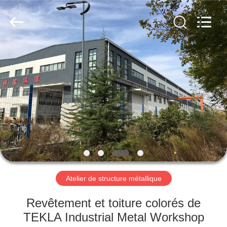
2026
Qingdao
KaFa
Fabrication
Co.,
Ltd..
All
Rights
ACCUEIL
Reserved.
PRODUITS
VIDÉOS
SPECTACLE
DE
RÉALITÉ
Atelier de structure métallique
VIRTUELLE
Revêtement et toiture colorés de
TEKLA Industrial Metal Workshop