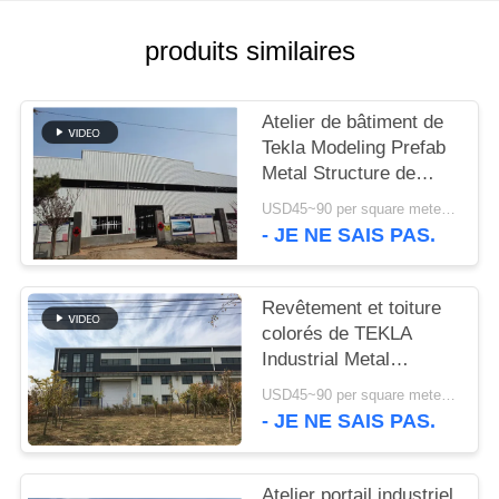
NOUVELLES
produits similaires
CAS
Atelier de bâtiment de
Tekla Modeling Prefab
Metal Structure de
PLAN
haute résistance
USD45~90 per square meter MOQ:1000 mètres carrés
DU
- JE NE SAIS PAS.
SITE
Revêtement et toiture
POLITIQUE
colorés de TEKLA
Industrial Metal
DE
Workshop Building
CONFIDENTIALITÉ
USD45~90 per square meter MOQ:1000 mètres carrés
- JE NE SAIS PAS.
Atelier portail industriel