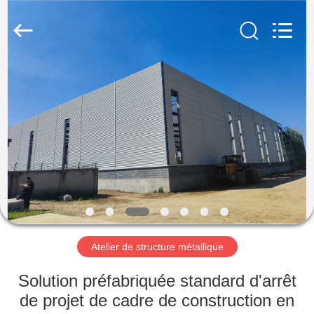
2026
Qingdao
KaFa
Fabrication
Co.,
Ltd..
All
Rights
ACCUEIL
Reserved.
PRODUITS
VIDÉOS
SPECTACLE
DE
RÉALITÉ
Atelier de structure métallique
VIRTUELLE
Solution préfabriquée standard d'arrêt
de projet de cadre de construction en