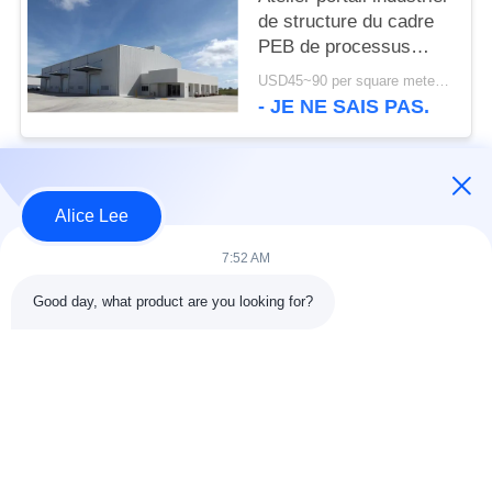
de structure du cadre
PEB de processus
établissant la norme de
USD45~90 per square meter MOQ:1000 mètres carrés
l'OIN
- JE NE SAIS PAS.
Catégories populaires
Tous
Alice Lee
7:52 AM
construction de
Atelier de structure
structure métallique
métallique
Good day, what product are you looking for?
entrepôt de structure
Acier de construction
en acier
architectural
services de
faisceaux d'acier de
fabrication de l'acier
construction