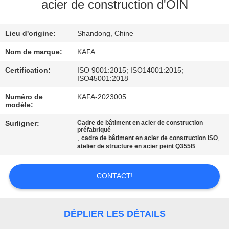
À
acier de construction d'OIN
PROPOS
Lieu d'origine:
Shandong, Chine
DE
NOUS
Nom de marque:
KAFA
Certification:
ISO 9001:2015; ISO14001:2015;
ISO45001:2018
VISITE
Numéro de
KAFA-2023005
DE
modèle:
L'USINE
Surligner:
Cadre de bâtiment en acier de construction
préfabriqué
,
,
cadre de bâtiment en acier de construction ISO
atelier de structure en acier peint Q355B
CONTRÔLE
QUALITÉ
CONTACT!
NOUS
DÉPLIER LES DÉTAILS
CONTACTER