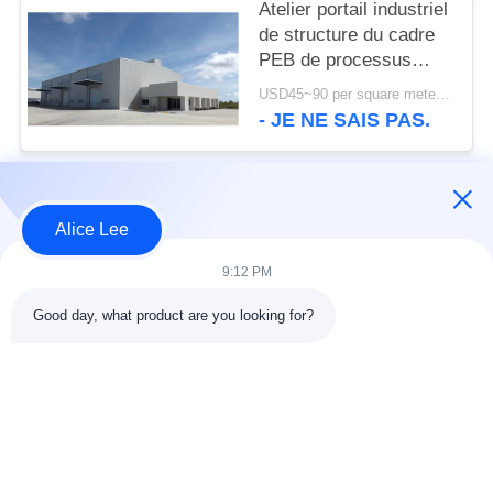
Atelier portail industriel
de structure du cadre
PEB de processus
établissant la norme de
USD45~90 per square meter MOQ:1000 mètres carrés
l'OIN
- JE NE SAIS PAS.
Catégories populaires
Tous
Alice Lee
9:12 PM
construction de
Atelier de structure
structure métallique
métallique
Good day, what product are you looking for?
entrepôt de structure
Acier de construction
en acier
architectural
services de
faisceaux d'acier de