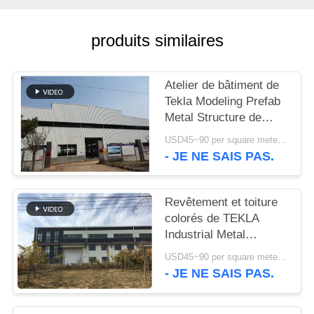
NOUVELLES
produits similaires
CAS
Atelier de bâtiment de
Tekla Modeling Prefab
PLAN
Metal Structure de
haute résistance
DU
USD45~90 per square meter MOQ:1000 mètres carrés
- JE NE SAIS PAS.
SITE
Revêtement et toiture
POLITIQUE
colorés de TEKLA
DE
Industrial Metal
CONFIDENTIALITÉ
Workshop Building
USD45~90 per square meter MOQ:1000 mètres carrés
- JE NE SAIS PAS.