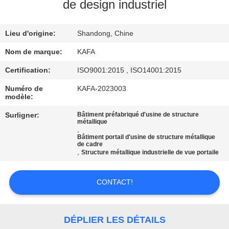
À
de design industriel
PROPOS
Lieu d'origine:
Shandong, Chine
DE
NOUS
Nom de marque:
KAFA
Certification:
ISO9001:2015 , ISO14001:2015
VISITE
Numéro de
KAFA-2023003
modèle:
DE
Surligner:
Bâtiment préfabriqué d'usine de structure
L'USINE
métallique
,
Bâtiment portail d'usine de structure métallique
de cadre
CONTRÔLE
,
Structure métallique industrielle de vue portaile
QUALITÉ
CONTACT!
NOUS
CONTACTER
DÉPLIER LES DÉTAILS