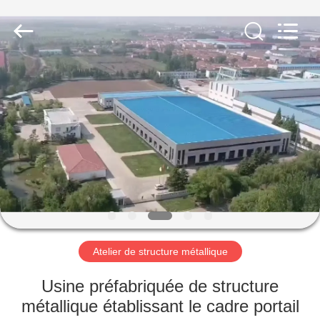
2026
Qingdao
KaFa
Fabrication
Co.,
Ltd..
All
Rights
ACCUEIL
Reserved.
PRODUITS
VIDÉOS
SPECTACLE
DE
RÉALITÉ
Atelier de structure métallique
VIRTUELLE
Usine préfabriquée de structure
métallique établissant le cadre portail