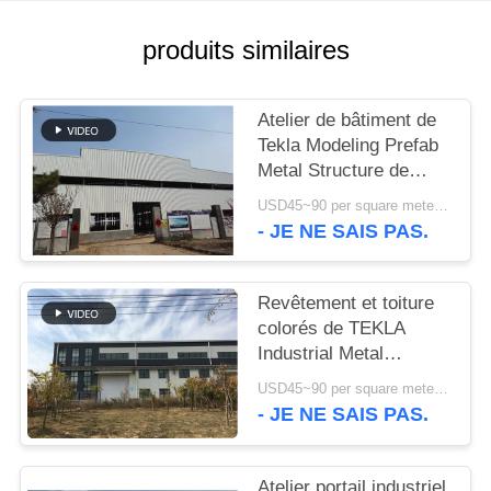
NOUVELLES
produits similaires
CAS
Atelier de bâtiment de
Tekla Modeling Prefab
Metal Structure de
PLAN
haute résistance
USD45~90 per square meter MOQ:1000 mètres carrés
DU
- JE NE SAIS PAS.
SITE
Revêtement et toiture
POLITIQUE
colorés de TEKLA
Industrial Metal
DE
Workshop Building
CONFIDENTIALITÉ
USD45~90 per square meter MOQ:1000 mètres carrés
- JE NE SAIS PAS.
Atelier portail industriel