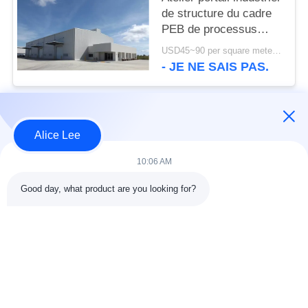
de structure du cadre
PEB de processus
établissant la norme de
USD45~90 per square meter MOQ:1000 mètres carrés
l'OIN
- JE NE SAIS PAS.
Catégories populaires
Tous
Alice Lee
10:06 AM
construction de
Atelier de structure
structure métallique
métallique
Good day, what product are you looking for?
entrepôt de structure
Acier de construction
en acier
architectural
services de
faisceaux d'acier de
fabrication de l'acier
construction