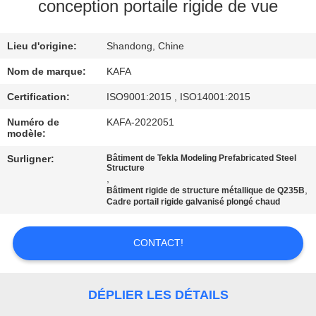
À
conception portaile rigide de vue
PROPOS
Lieu d'origine:
Shandong, Chine
DE
NOUS
Nom de marque:
KAFA
Certification:
ISO9001:2015 , ISO14001:2015
VISITE
Numéro de
KAFA-2022051
modèle:
DE
Surligner:
Bâtiment de Tekla Modeling Prefabricated Steel
L'USINE
Structure
,
,
Bâtiment rigide de structure métallique de Q235B
Cadre portail rigide galvanisé plongé chaud
CONTRÔLE
QUALITÉ
CONTACT!
NOUS
DÉPLIER LES DÉTAILS
CONTACTER