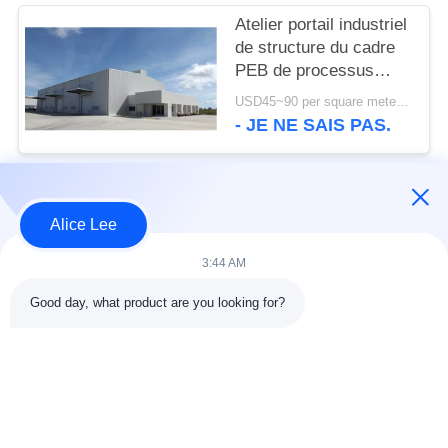
Atelier portail industriel
de structure du cadre
PEB de processus
établissant la norme de
USD45~90 per square meter MOQ:1000 mètres carrés
l'OIN
- JE NE SAIS PAS.
Catégories populaires
Tous
Alice Lee
3:44 AM
construction de
Atelier de structure
structure métallique
métallique
Good day, what product are you looking for?
entrepôt de structure
Acier de construction
en acier
architectural
services de
faisceaux d'acier de