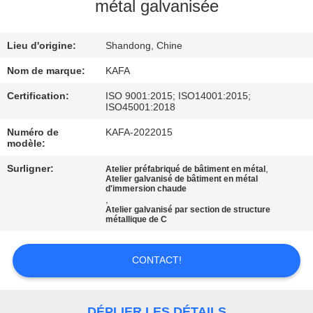
À
métal galvanisée
PROPOS
Lieu d'origine:
Shandong, Chine
DE
NOUS
Nom de marque:
KAFA
Certification:
ISO 9001:2015; ISO14001:2015;
ISO45001:2018
VISITE
Numéro de
KAFA-2022015
DE
modèle:
L'USINE
Surligner:
,
Atelier préfabriqué de bâtiment en métal
Atelier galvanisé de bâtiment en métal
d'immersion chaude
,
CONTRÔLE
Atelier galvanisé par section de structure
métallique de C
QUALITÉ
CONTACT!
NOUS
CONTACTER
DÉPLIER LES DÉTAILS