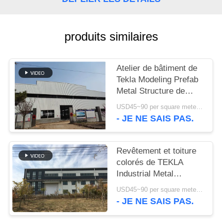
NOUVELLES
produits similaires
CAS
Atelier de bâtiment de
Tekla Modeling Prefab
PLAN
Metal Structure de
DU
haute résistance
USD45~90 per square meter MOQ:1000 mètres carrés
SITE
- JE NE SAIS PAS.
POLITIQUE
Revêtement et toiture
DE
colorés de TEKLA
Industrial Metal
CONFIDENTIALITÉ
Workshop Building
USD45~90 per square meter MOQ:1000 mètres carrés
- JE NE SAIS PAS.