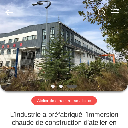
2026
Qingdao
KaFa
Fabrication
Co.,
Ltd..
All
Rights
ACCUEIL
Reserved.
PRODUITS
VIDÉOS
SPECTACLE
DE
RÉALITÉ
Atelier de structure métallique
VIRTUELLE
L'industrie a préfabriqué l'immersion
chaude de construction d'atelier en