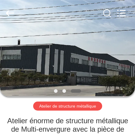
2026
Qingdao
KaFa
Fabrication
Co.,
Ltd..
All
Rights
ACCUEIL
Reserved.
PRODUITS
VIDÉOS
SPECTACLE
DE
RÉALITÉ
Atelier de structure métallique
VIRTUELLE
Atelier énorme de structure métallique
de Multi-envergure avec la pièce de