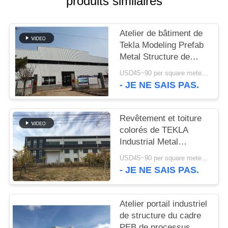
produits similaires
NOUVELLES
Atelier de bâtiment de
Tekla Modeling Prefab
CAS
Metal Structure de
haute résistance
USD45~90 per square meter MOQ:1000 mètres carrés
PLAN
- JE NE SAIS PAS.
DU
SITE
Revêtement et toiture
colorés de TEKLA
Industrial Metal
POLITIQUE
Workshop Building
USD45~90 per square meter MOQ:1000 mètres carrés
DE
- JE NE SAIS PAS.
CONFIDENTIALITÉ
Atelier portail industriel
de structure du cadre
PEB de processus