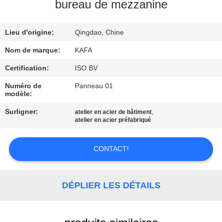
À
bureau de mezzanine
PROPOS
Lieu d'origine:
Qingdao, Chine
DE
NOUS
Nom de marque:
KAFA
Certification:
ISO BV
VISITE
Numéro de
Panneau 01
modèle:
DE
Surligner:
,
atelier en acier de bâtiment
L'USINE
atelier en acier préfabriqué
CONTRÔLE
CONTACT!
QUALITÉ
DÉPLIER LES DÉTAILS
NOUS
CONTACTER