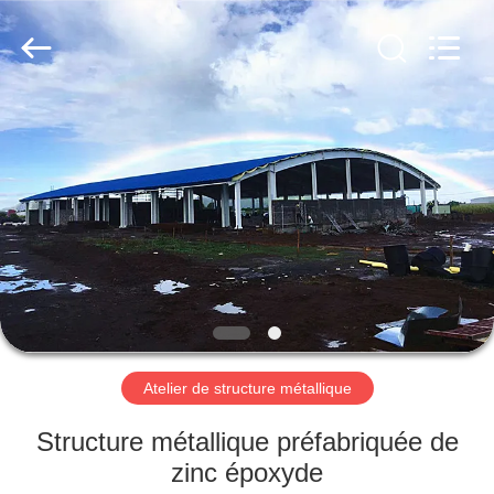
2026
Qingdao
KaFa
Fabrication
Co.,
Ltd..
All
Rights
ACCUEIL
Reserved.
PRODUITS
VIDÉOS
SPECTACLE
DE
RÉALITÉ
Atelier de structure métallique
VIRTUELLE
Structure métallique préfabriquée de
zinc époxyde