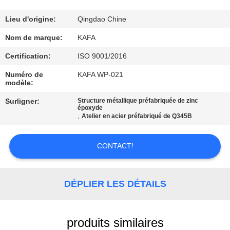
À
PROPOS
Lieu d'origine:
Qingdao Chine
DE
Nom de marque:
KAFA
NOUS
Certification:
ISO 9001/2016
Numéro de
KAFA WP-021
modèle:
VISITE
DE
Surligner:
Structure métallique préfabriquée de zinc
époxyde
,
Atelier en acier préfabriqué de Q345B
L'USINE
CONTACT!
CONTRÔLE
QUALITÉ
DÉPLIER LES DÉTAILS
NOUS
CONTACTER
produits similaires