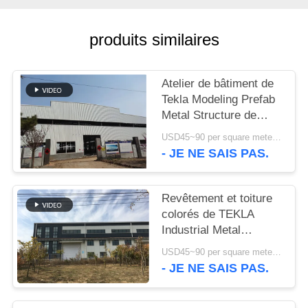
NOUVELLES
produits similaires
CAS
Atelier de bâtiment de
Tekla Modeling Prefab
PLAN
Metal Structure de
haute résistance
DU
USD45~90 per square meter MOQ:1000 mètres carrés
- JE NE SAIS PAS.
SITE
Revêtement et toiture
POLITIQUE
colorés de TEKLA
DE
Industrial Metal
CONFIDENTIALITÉ
Workshop Building
USD45~90 per square meter MOQ:1000 mètres carrés
- JE NE SAIS PAS.