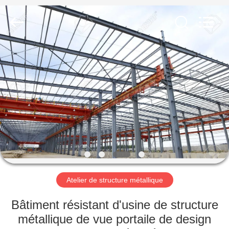
2026
Qingdao
KaFa
Fabrication
Co.,
Ltd..
All
Rights
ACCUEIL
Reserved.
PRODUITS
VIDÉOS
SPECTACLE
DE
RÉALITÉ
Atelier de structure métallique
VIRTUELLE
Bâtiment résistant d'usine de structure
métallique de vue portaile de design