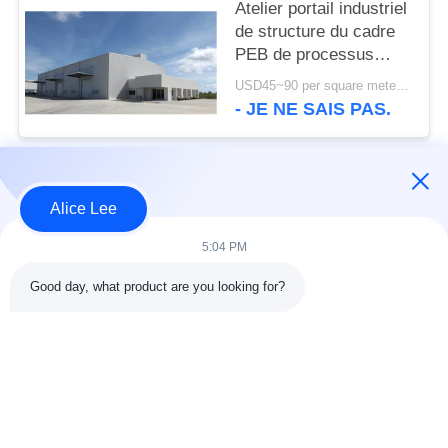
Atelier portail industriel
de structure du cadre
PEB de processus
établissant la norme de
USD45~90 per square meter MOQ:1000 mètres carrés
l'OIN
- JE NE SAIS PAS.
Catégories populaires
Tous
Alice Lee
5:04 PM
construction de
Atelier de structure
structure métallique
métallique
Good day, what product are you looking for?
entrepôt de structure
Acier de construction
en acier
architectural
services de
faisceaux d'acier de