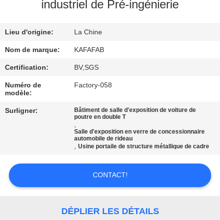
À
industriel de Pré-ingénierie
PROPOS
Lieu d'origine:
La Chine
DE
NOUS
Nom de marque:
KAFAFAB
Certification:
BV,SGS
VISITE
Numéro de
Factory-058
modèle:
DE
Surligner:
Bâtiment de salle d'exposition de voiture de
L'USINE
poutre en double T
,
Salle d'exposition en verre de concessionnaire
automobile de rideau
CONTRÔLE
,
Usine portaile de structure métallique de cadre
QUALITÉ
CONTACT!
NOUS
CONTACTER
DÉPLIER LES DÉTAILS