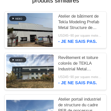
produits similaires
NOUVELLES
Atelier de bâtiment de
Tekla Modeling Prefab
CAS
Metal Structure de
haute résistance
USD45~90 per square meter MOQ:1000 mètres carrés
PLAN
- JE NE SAIS PAS.
DU
SITE
Revêtement et toiture
colorés de TEKLA
Industrial Metal
POLITIQUE
Workshop Building
USD45~90 per square meter MOQ:1000 mètres carrés
DE
- JE NE SAIS PAS.
CONFIDENTIALITÉ
Atelier portail industriel
de structure du cadre
PEB de processus