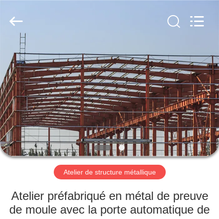
2026
Qingdao
KaFa
Fabrication
Co.,
Ltd..
All
Rights
ACCUEIL
Reserved.
PRODUITS
VIDÉOS
SPECTACLE
DE
RÉALITÉ
Atelier de structure métallique
VIRTUELLE
Atelier préfabriqué en métal de preuve
de moule avec la porte automatique de