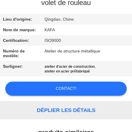
À
volet de rouleau
PROPOS
Lieu d'origine:
Qingdao, Chine.
DE
NOUS
Nom de marque:
KAFA
Certification:
ISO9000
VISITE
Numéro de
Atelier de structure métallique
modèle:
DE
Surligner:
,
atelier d'acier de construction
L'USINE
atelier en acier préfabriqué
CONTRÔLE
CONTACT!
QUALITÉ
DÉPLIER LES DÉTAILS
NOUS
CONTACTER