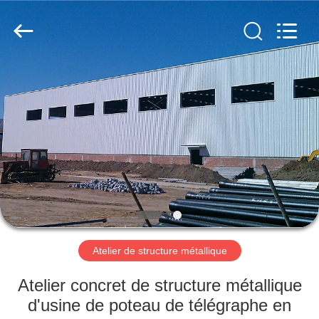
2026
Qingdao
KaFa
Fabrication
Co.,
Ltd..
All
Rights
ACCUEIL
Reserved.
PRODUITS
VIDÉOS
SPECTACLE
DE
RÉALITÉ
Atelier de structure métallique
VIRTUELLE
Atelier concret de structure métallique
d'usine de poteau de télégraphe en