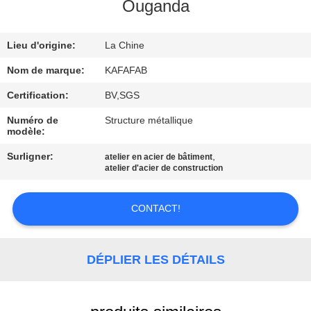
À
Ouganda
PROPOS
Lieu d'origine:
La Chine
DE
NOUS
Nom de marque:
KAFAFAB
Certification:
BV,SGS
VISITE
Numéro de
Structure métallique
modèle:
DE
Surligner:
,
atelier en acier de bâtiment
L'USINE
atelier d'acier de construction
CONTRÔLE
CONTACT!
QUALITÉ
DÉPLIER LES DÉTAILS
NOUS
CONTACTER