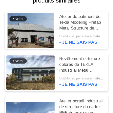
produits similaires
NOUVELLES
Atelier de bâtiment de
Tekla Modeling Prefab
CAS
Metal Structure de
haute résistance
USD45~90 per square meter MOQ:1000 mètres carrés
PLAN
- JE NE SAIS PAS.
DU
SITE
Revêtement et toiture
colorés de TEKLA
Industrial Metal
POLITIQUE
Workshop Building
USD45~90 per square meter MOQ:1000 mètres carrés
DE
- JE NE SAIS PAS.
CONFIDENTIALITÉ
Atelier portail industriel
de structure du cadre
PEB de processus