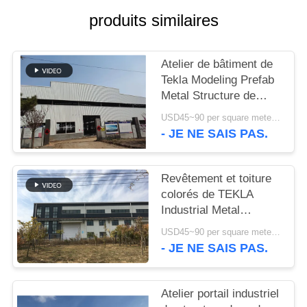
produits similaires
NOUVELLES
Atelier de bâtiment de
CAS
Tekla Modeling Prefab
Metal Structure de
PLAN
haute résistance
USD45~90 per square meter MOQ:1000 mètres carrés
- JE NE SAIS PAS.
DU
SITE
Revêtement et toiture
colorés de TEKLA
POLITIQUE
Industrial Metal
DE
Workshop Building
USD45~90 per square meter MOQ:1000 mètres carrés
CONFIDENTIALITÉ
- JE NE SAIS PAS.
Atelier portail industriel