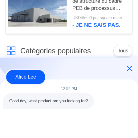
de structure du cadre
PEB de processus
établissant la norme de
USD45~90 per square meter MOQ:1000 mètres carrés
l'OIN
- JE NE SAIS PAS.
Catégories populaires
Tous
construction de
Atelier de structure
Alice Lee
structure métallique
métallique
12:52 PM
entrepôt de structure
Acier de construction
Good day, what product are you looking for?
en acier
architectural
services de
faisceaux d'acier de
fabrication de l'acier
construction