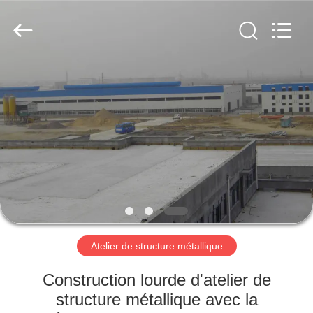
2026
Qingdao
KaFa
Fabrication
Co.,
Ltd..
All
Rights
ACCUEIL
Reserved.
PRODUITS
VIDÉOS
SPECTACLE
DE
RÉALITÉ
Atelier de structure métallique
VIRTUELLE
Construction lourde d'atelier de
structure métallique avec la