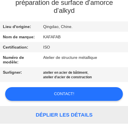
À
préparation de surface d'amorce
d'alkyd
PROPOS
DE
Lieu d'origine:
Qingdao, Chine.
NOUS
Nom de marque:
KAFAFAB
VISITE
Certification:
ISO
DE
Numéro de
Atelier de structure métallique
modèle:
L'USINE
Surligner:
,
atelier en acier de bâtiment
atelier d'acier de construction
CONTRÔLE
QUALITÉ
CONTACT!
NOUS
DÉPLIER LES DÉTAILS
CONTACTER