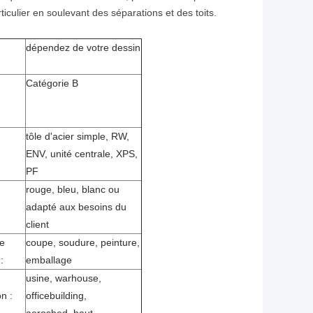
iculier en soulevant des séparations et des toits.
dépendez de votre dessin
:
Catégorie B
tôle d'acier simple, RW,
ENV, unité centrale, XPS,
PF
rouge, bleu, blanc ou
adapté aux besoins du
client
e
coupe, soudure, peinture,
:
emballage
usine, warhouse,
on :
officebuilding,