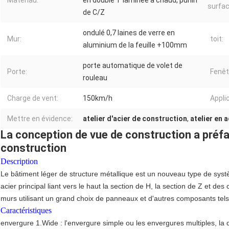
Matériau:
en double T laminée à chaud, purlin
surfac
de C/Z
ondulé 0,7 laines de verre en
Mur:
toit:
aluminium de la feuille +100mm
porte automatique de volet de
Porte:
Fenêt
rouleau
Charge de vent:
150km/h
Appli
Mettre en évidence:
atelier d'acier de construction
,
atelier en 
La conception de vue de construction a préfabr
construction
Description
Le bâtiment léger de structure métallique est un nouveau type de systè
acier principal liant vers le haut la section de H, la section de Z et de
murs utilisant un grand choix de panneaux et d'autres composants tels
Caractéristiques
envergure 1.Wide : l'envergure simple ou les envergures multiples, l