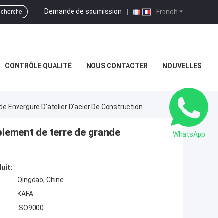
Demande de soumission
|
French
cherche
CONTRÔLE QUALITÉ
NOUS CONTACTER
NOUVELLES
e Envergure D'atelier D'acier De Construction
blement de terre de grande
WhatsApp
uit:
Qingdao, Chine.
KAFA
ISO9000