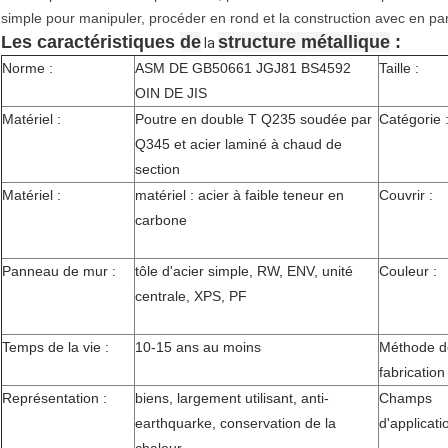
simple pour manipuler, procéder en rond et la construction avec en part
Les caractéristiques
de
structure métallique
:
la
Norme :
ASM DE GB50661 JGJ81 BS4592
Taille :
OIN DE JIS
Matériel :
Poutre en double T
Q235
soudée par
Catégorie 
Q345
et acier laminé à chaud de
section
Matériel :
matériel : acier à faible teneur en
Couvrir :
carbone
Panneau de mur :
tôle d'acier simple, RW, ENV, unité
Couleur :
centrale, XPS, PF
Temps de la vie :
10-15 ans au moins
Méthode d
fabrication 
Représentation :
biens, largement utilisant, anti-
Champs
earthquarke, conservation de la
d'applicati