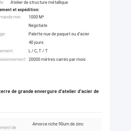
e:
Atelier de structure métallique
ement et expédition:
mande min:
1000 M²
Negotiate
ge:
Palette nue de paquet ou d'acier
40 jours
iement:
L / C, T / T
ovisionnement:
20000 mètres carrés par mois
erre de grande envergure d'atelier d'acier de
Amorce riche 90um de zinc
ement de