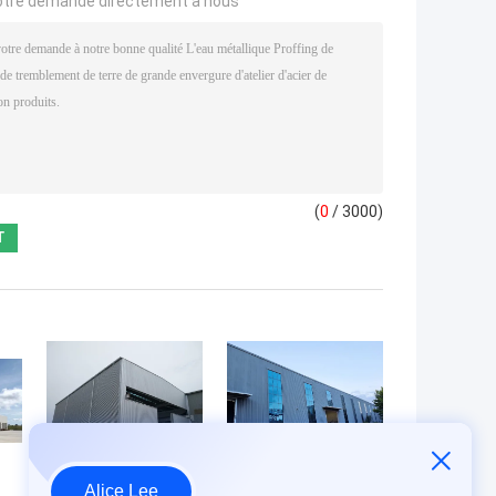
otre demande directement à nous
(
0
/ 3000)
Alice Lee