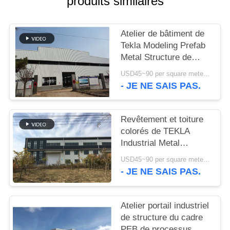
produits similaires
NOUVELLES
Atelier de bâtiment de
Tekla Modeling Prefab
CAS
Metal Structure de
haute résistance
USD45~90 per square meter MOQ:1000 mètres carrés
PLAN
- JE NE SAIS PAS.
DU
SITE
Revêtement et toiture
colorés de TEKLA
Industrial Metal
POLITIQUE
Workshop Building
USD45~90 per square meter MOQ:1000 mètres carrés
DE
- JE NE SAIS PAS.
CONFIDENTIALITÉ
Atelier portail industriel
de structure du cadre
PEB de processus