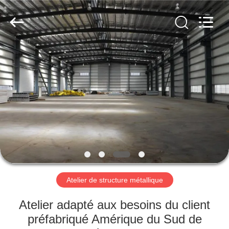
2026
Qingdao
KaFa
Fabrication
Co.,
Ltd..
All
Rights
ACCUEIL
Reserved.
PRODUITS
VIDÉOS
SPECTACLE
DE
RÉALITÉ
Atelier de structure métallique
VIRTUELLE
Atelier adapté aux besoins du client
préfabriqué Amérique du Sud de