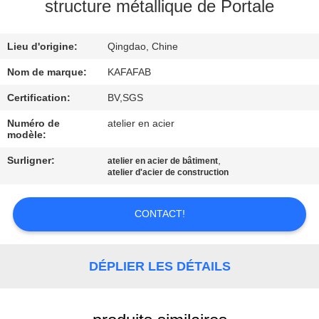
À
structure métallique de Portale
PROPOS
Lieu d'origine:
Qingdao, Chine
DE
NOUS
Nom de marque:
KAFAFAB
Certification:
BV,SGS
VISITE
Numéro de
atelier en acier
modèle:
DE
Surligner:
,
atelier en acier de bâtiment
L'USINE
atelier d'acier de construction
CONTRÔLE
CONTACT!
QUALITÉ
DÉPLIER LES DÉTAILS
NOUS
CONTACTER