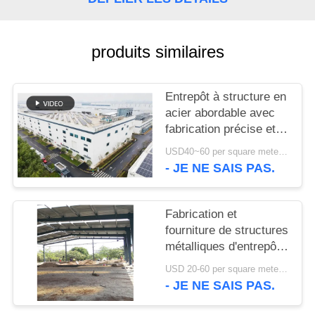
NOUVELLES
produits similaires
CAS
Entrepôt à structure en
acier abordable avec
PLAN
fabrication précise et
DU
solution de livraison
USD40~60 per square meter MOQ:1000 sqm
SITE
unique
- JE NE SAIS PAS.
POLITIQUE
Fabrication et
DE
fourniture de structures
métalliques d'entrepôt
CONFIDENTIALITÉ
avec conception de
USD 20-60 per square meter MOQ:1000 M²
portiques
- JE NE SAIS PAS.
personnalisés au Bénin