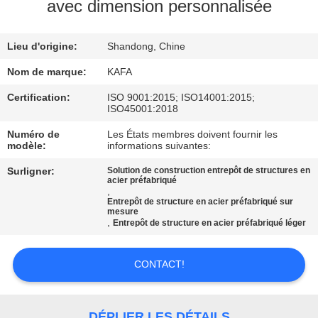
À
avec dimension personnalisée
PROPOS
Lieu d'origine:
Shandong, Chine
DE
NOUS
Nom de marque:
KAFA
Certification:
ISO 9001:2015; ISO14001:2015;
ISO45001:2018
VISITE
Numéro de
Les États membres doivent fournir les
DE
modèle:
informations suivantes:
L'USINE
Surligner:
Solution de construction entrepôt de structures en
acier préfabriqué
,
Entrepôt de structure en acier préfabriqué sur
CONTRÔLE
mesure
,
Entrepôt de structure en acier préfabriqué léger
QUALITÉ
CONTACT!
NOUS
CONTACTER
DÉPLIER LES DÉTAILS