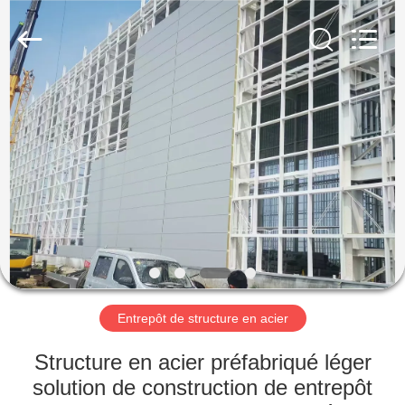
2026
Qingdao
KaFa
Fabrication
Co.,
Ltd..
All
Rights
ACCUEIL
Reserved.
PRODUITS
VIDÉOS
SPECTACLE
DE
RÉALITÉ
Entrepôt de structure en acier
VIRTUELLE
Structure en acier préfabriqué léger
solution de construction de entrepôt