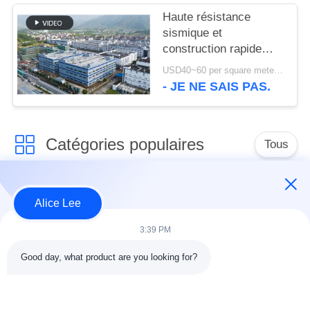
Haute résistance
sismique et
construction rapide
avec un entrepôt à
USD40~60 per square meter MOQ:1000 mètres carrés
structure en acier
- JE NE SAIS PAS.
durable pour vos
besoins de stockage
Catégories populaires
Tous
construction de
Atelier de structure
Alice Lee
structure métallique
métallique
3:39 PM
entrepôt de structure
Acier de construction
Good day, what product are you looking for?
en acier
architectural
services de
faisceaux d'acier de