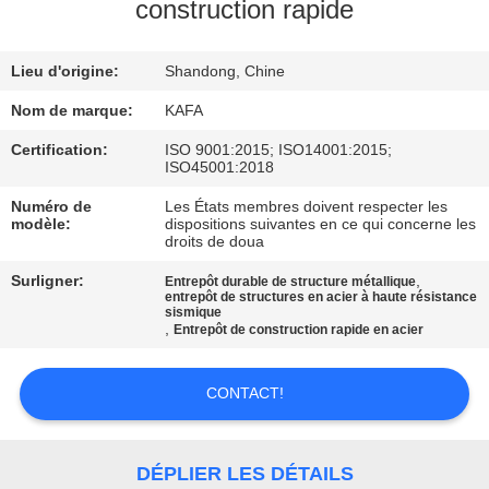
À
construction rapide
PROPOS
Lieu d'origine:
Shandong, Chine
DE
NOUS
Nom de marque:
KAFA
Certification:
ISO 9001:2015; ISO14001:2015;
ISO45001:2018
VISITE
Numéro de
Les États membres doivent respecter les
DE
modèle:
dispositions suivantes en ce qui concerne les
droits de doua
L'USINE
Surligner:
,
Entrepôt durable de structure métallique
entrepôt de structures en acier à haute résistance
sismique
CONTRÔLE
,
Entrepôt de construction rapide en acier
QUALITÉ
CONTACT!
NOUS
CONTACTER
DÉPLIER LES DÉTAILS