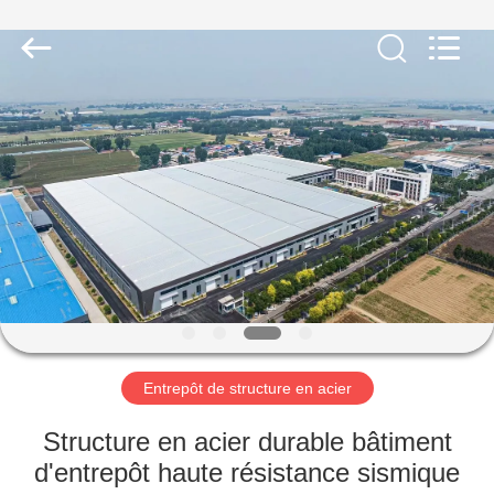
2026
Qingdao
KaFa
Fabrication
Co.,
Ltd..
All
Rights
ACCUEIL
Reserved.
PRODUITS
VIDÉOS
SPECTACLE
DE
RÉALITÉ
Entrepôt de structure en acier
VIRTUELLE
Structure en acier durable bâtiment
d'entrepôt haute résistance sismique