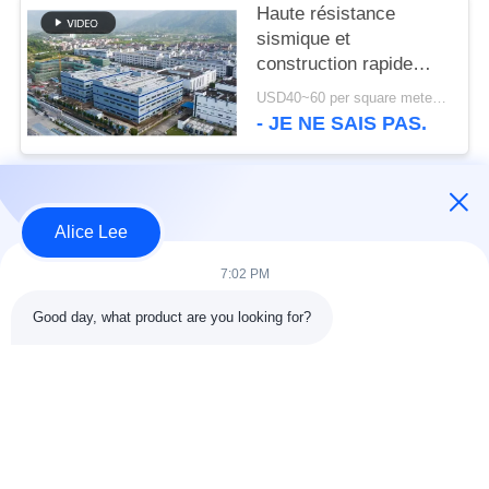
Haute résistance
sismique et
construction rapide
avec un entrepôt à
USD40~60 per square meter MOQ:1000 mètres carrés
structure en acier
- JE NE SAIS PAS.
durable pour vos
besoins de stockage
Catégories populaires
Tous
Alice Lee
7:02 PM
construction de
Atelier de structure
structure métallique
métallique
Good day, what product are you looking for?
entrepôt de structure
Acier de construction
en acier
architectural
services de
faisceaux d'acier de