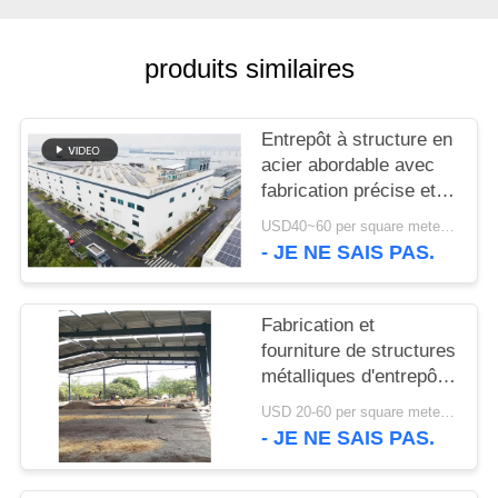
NOUVELLES
produits similaires
CAS
Entrepôt à structure en
acier abordable avec
PLAN
fabrication précise et
DU
solution de livraison
USD40~60 per square meter MOQ:1000 sqm
unique
- JE NE SAIS PAS.
SITE
POLITIQUE
Fabrication et
fourniture de structures
DE
métalliques d'entrepôt
CONFIDENTIALITÉ
avec conception de
USD 20-60 per square meter MOQ:1000 M²
portiques
- JE NE SAIS PAS.
personnalisés au Bénin