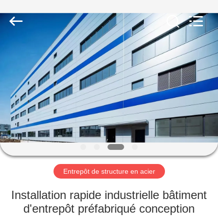
2026
Qingdao
KaFa
Fabrication
Co.,
Ltd..
All
Rights
ACCUEIL
Reserved.
PRODUITS
VIDÉOS
SPECTACLE
DE
RÉALITÉ
Entrepôt de structure en acier
VIRTUELLE
Installation rapide industrielle bâtiment
d'entrepôt préfabriqué conception