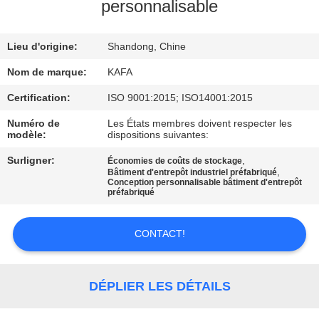
À
personnalisable
PROPOS
Lieu d'origine:
Shandong, Chine
DE
NOUS
Nom de marque:
KAFA
Certification:
ISO 9001:2015; ISO14001:2015
VISITE
Numéro de
Les États membres doivent respecter les
modèle:
dispositions suivantes:
DE
Surligner:
,
Économies de coûts de stockage
L'USINE
,
Bâtiment d'entrepôt industriel préfabriqué
Conception personnalisable bâtiment d'entrepôt
préfabriqué
CONTRÔLE
QUALITÉ
CONTACT!
NOUS
DÉPLIER LES DÉTAILS
CONTACTER