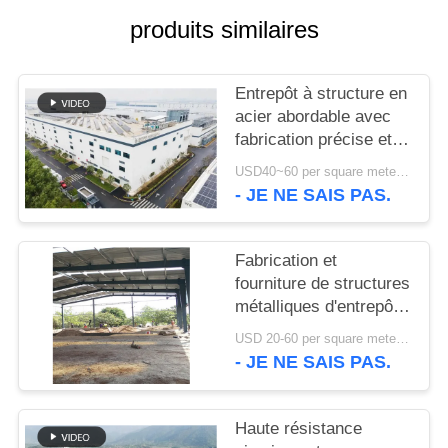
produits similaires
NOUVELLES
Entrepôt à structure en
CAS
acier abordable avec
fabrication précise et
PLAN
solution de livraison
USD40~60 per square meter MOQ:1000 sqm
unique
- JE NE SAIS PAS.
DU
SITE
Fabrication et
fourniture de structures
POLITIQUE
métalliques d'entrepôt
DE
avec conception de
USD 20-60 per square meter MOQ:1000 M²
portiques
CONFIDENTIALITÉ
- JE NE SAIS PAS.
personnalisés au Bénin
Haute résistance