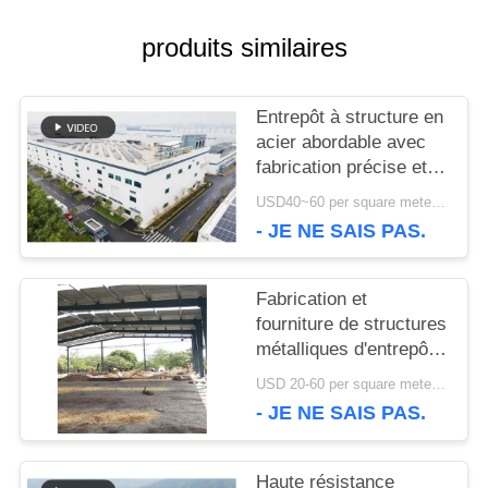
QUALITÉ
produits similaires
NOUS
Entrepôt à structure en
acier abordable avec
CONTACTER
fabrication précise et
solution de livraison
USD40~60 per square meter MOQ:1000 sqm
unique
- JE NE SAIS PAS.
NOUVELLES
Fabrication et
CAS
fourniture de structures
métalliques d'entrepôt
avec conception de
USD 20-60 per square meter MOQ:1000 M²
PLAN
portiques
- JE NE SAIS PAS.
personnalisés au Bénin
DU
Haute résistance