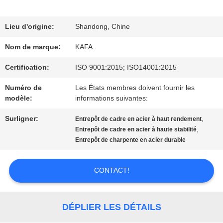
VIRTUELLE
Lieu d'origine:
Shandong, Chine
À
Nom de marque:
KAFA
PROPOS
Certification:
ISO 9001:2015; ISO14001:2015
DE
Numéro de
Les États membres doivent fournir les
modèle:
informations suivantes:
NOUS
Surligner:
,
Entrepôt de cadre en acier à haut rendement
,
Entrepôt de cadre en acier à haute stabilité
VISITE
Entrepôt de charpente en acier durable
DE
CONTACT!
L'USINE
DÉPLIER LES DÉTAILS
CONTRÔLE