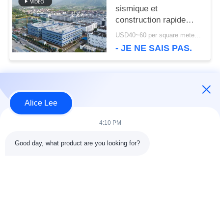
SITE
sismique et
construction rapide
avec un entrepôt à
USD40~60 per square meter MOQ:1000 mètres carrés
POLITIQUE
structure en acier
- JE NE SAIS PAS.
durable pour vos
DE
besoins de stockage
CONFIDENTIALITÉ
Catégories populaires
Tous
Alice Lee
4:10 PM
construction de
Atelier de structure
structure métallique
métallique
Good day, what product are you looking for?
entrepôt de structure
Acier de construction
en acier
architectural
services de
faisceaux d'acier de