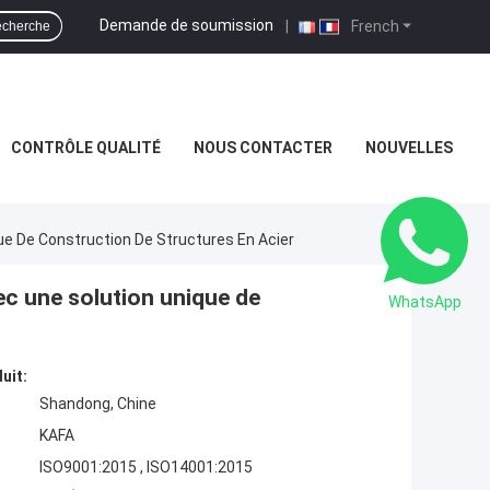
Demande de soumission
|
French
cherche
CONTRÔLE QUALITÉ
NOUS CONTACTER
NOUVELLES
ue De Construction De Structures En Acier
ec une solution unique de
WhatsApp
uit:
Shandong, Chine
KAFA
ISO9001:2015 , ISO14001:2015