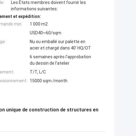
e:
Les États membres doivent fournir les
informations suivantes:
ement et expédition:
mande min:
1 000 m2
USD40~60/sqm
ge:
Nu ou emballé sur palette en
acier et chargé dans 40' HQ/OT
6 semaines après l'approbation
du dessin de l'atelier
iement:
T/T, L/C
ovisionnement:
15000 sqm /month
ion unique de construction de structures en