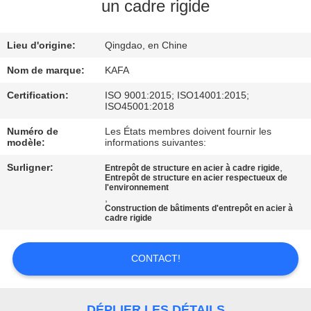
À
un cadre rigide
PROPOS
Lieu d'origine:
Qingdao, en Chine
DE
NOUS
Nom de marque:
KAFA
Certification:
ISO 9001:2015; ISO14001:2015;
ISO45001:2018
VISITE
Numéro de
Les États membres doivent fournir les
DE
modèle:
informations suivantes:
L'USINE
Surligner:
,
Entrepôt de structure en acier à cadre rigide
Entrepôt de structure en acier respectueux de
l'environnement
,
CONTRÔLE
Construction de bâtiments d'entrepôt en acier à
cadre rigide
QUALITÉ
CONTACT!
NOUS
CONTACTER
DÉPLIER LES DÉTAILS