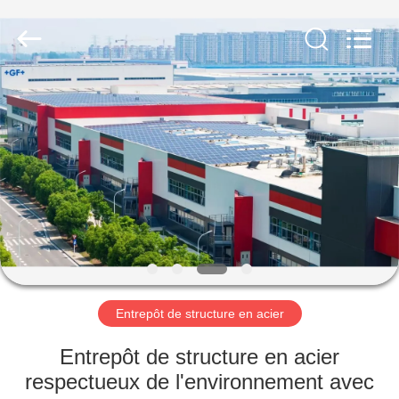
2026
Qingdao
KaFa
Fabrication
Co.,
Ltd..
All
Rights
ACCUEIL
Reserved.
PRODUITS
VIDÉOS
SPECTACLE
DE
RÉALITÉ
Entrepôt de structure en acier
VIRTUELLE
Entrepôt de structure en acier
respectueux de l'environnement avec