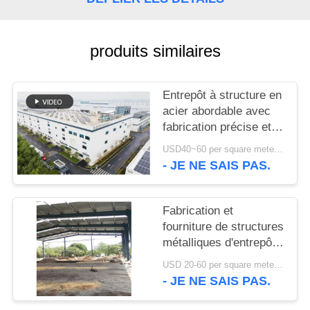
NOUVELLES
produits similaires
CAS
Entrepôt à structure en
acier abordable avec
PLAN
fabrication précise et
DU
solution de livraison
USD40~60 per square meter MOQ:1000 sqm
SITE
unique
- JE NE SAIS PAS.
POLITIQUE
Fabrication et
DE
fourniture de structures
métalliques d'entrepôt
CONFIDENTIALITÉ
avec conception de
USD 20-60 per square meter MOQ:1000 M²
portiques
- JE NE SAIS PAS.
personnalisés au Bénin