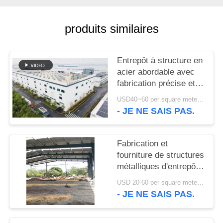
NOUVELLES
produits similaires
CAS
Entrepôt à structure en
acier abordable avec
PLAN
fabrication précise et
solution de livraison
DU
USD40~60 per square meter MOQ:1000 sqm
unique
- JE NE SAIS PAS.
SITE
Fabrication et
POLITIQUE
fourniture de structures
DE
métalliques d'entrepôt
CONFIDENTIALITÉ
avec conception de
USD 20-60 per square meter MOQ:1000 M²
portiques
- JE NE SAIS PAS.
personnalisés au Bénin