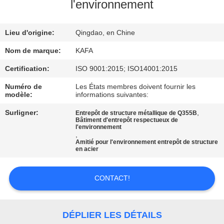
À
l'environnement
PROPOS
Lieu d'origine:
Qingdao, en Chine
DE
NOUS
Nom de marque:
KAFA
Certification:
ISO 9001:2015; ISO14001:2015
VISITE
Numéro de
Les États membres doivent fournir les
modèle:
informations suivantes:
DE
Surligner:
,
Entrepôt de structure métallique de Q355B
L'USINE
Bâtiment d'entrepôt respectueux de
l'environnement
,
Amitié pour l'environnement entrepôt de structure
CONTRÔLE
en acier
QUALITÉ
CONTACT!
NOUS
CONTACTER
DÉPLIER LES DÉTAILS