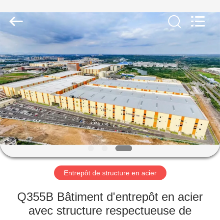
2026
Qingdao
KaFa
Fabrication
Co.,
Ltd..
All
Rights
ACCUEIL
Reserved.
PRODUITS
VIDÉOS
SPECTACLE
DE
RÉALITÉ
Entrepôt de structure en acier
VIRTUELLE
Q355B Bâtiment d'entrepôt en acier
avec structure respectueuse de