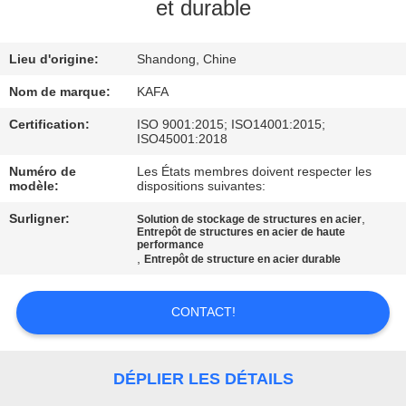
À
et durable
PROPOS
Lieu d'origine:
Shandong, Chine
DE
NOUS
Nom de marque:
KAFA
Certification:
ISO 9001:2015; ISO14001:2015;
ISO45001:2018
VISITE
Numéro de
Les États membres doivent respecter les
DE
modèle:
dispositions suivantes:
L'USINE
Surligner:
,
Solution de stockage de structures en acier
Entrepôt de structures en acier de haute
performance
,
Entrepôt de structure en acier durable
CONTRÔLE
QUALITÉ
CONTACT!
NOUS
DÉPLIER LES DÉTAILS
CONTACTER