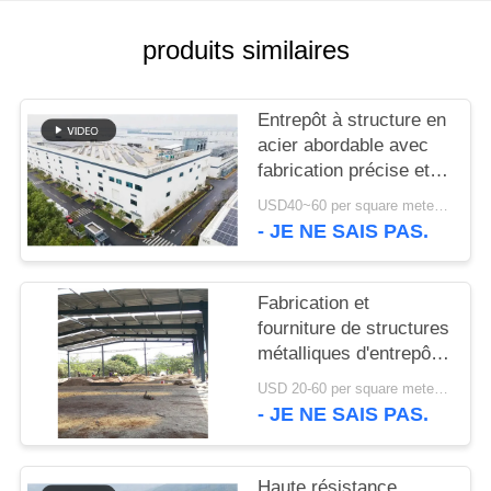
NOUVELLES
produits similaires
CAS
Entrepôt à structure en
acier abordable avec
fabrication précise et
PLAN
solution de livraison
USD40~60 per square meter MOQ:1000 sqm
DU
unique
- JE NE SAIS PAS.
SITE
Fabrication et
POLITIQUE
fourniture de structures
métalliques d'entrepôt
DE
avec conception de
CONFIDENTIALITÉ
USD 20-60 per square meter MOQ:1000 M²
portiques
- JE NE SAIS PAS.
personnalisés au Bénin
Haute résistance