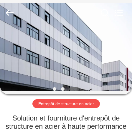
2026
Qingdao
KaFa
Fabrication
Co.,
Ltd..
All
Rights
ACCUEIL
Reserved.
PRODUITS
VIDÉOS
SPECTACLE
DE
RÉALITÉ
Entrepôt de structure en acier
VIRTUELLE
Solution et fourniture d'entrepôt de
structure en acier à haute performance