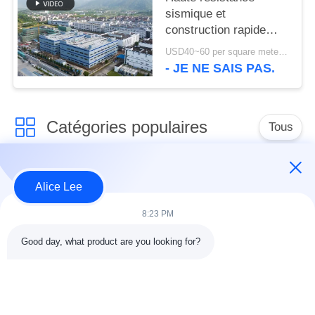
sismique et
construction rapide
avec un entrepôt à
USD40~60 per square meter MOQ:1000 mètres carrés
structure en acier
- JE NE SAIS PAS.
durable pour vos
besoins de stockage
Catégories populaires
Tous
construction de
Atelier de structure
Alice Lee
structure métallique
métallique
8:23 PM
entrepôt de structure
Acier de construction
Good day, what product are you looking for?
en acier
architectural
services de
faisceaux d'acier de
fabrication de l'acier
construction