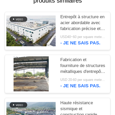
produits similaires
NOUVELLES
Entrepôt à structure en
acier abordable avec
CAS
fabrication précise et
solution de livraison
USD40~60 per square meter MOQ:1000 sqm
unique
PLAN
- JE NE SAIS PAS.
DU
SITE
Fabrication et
fourniture de structures
métalliques d'entrepôt
POLITIQUE
avec conception de
USD 20-60 per square meter MOQ:1000 M²
DE
portiques
- JE NE SAIS PAS.
personnalisés au Bénin
CONFIDENTIALITÉ
Haute résistance
sismique et
construction rapide