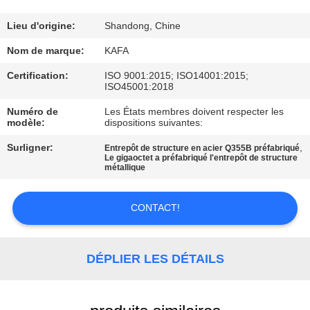
À
PROPOS
Lieu d'origine:
Shandong, Chine
DE
Nom de marque:
KAFA
NOUS
Certification:
ISO 9001:2015; ISO14001:2015;
ISO45001:2018
Numéro de
Les États membres doivent respecter les
VISITE
modèle:
dispositions suivantes:
DE
Surligner:
,
Entrepôt de structure en acier Q355B préfabriqué
L'USINE
Le gigaoctet a préfabriqué l'entrepôt de structure
métallique
CONTRÔLE
CONTACT!
QUALITÉ
DÉPLIER LES DÉTAILS
NOUS
CONTACTER