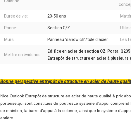
Colonne:
concep
Durée de vie:
20-50 ans
Matér
Panne:
Section C/Z
Utilis
Murs:
Panneau "sandwich"/tôle d'acier
Les f
Édifice en acier de section CZ
,
Portal Q235
Mettre en évidence:
Entrepôt de structure en acier à plusieurs
Bonne perspective entrepôt de structure en acier de haute quali
Nice Outlook Entrepôt de structure en acier de haute qualité à prix abor
porteuse.qui sont constitués de poutresLe système d'appui comprend la
de maintien, la barre d'appui à la colonne, ainsi que le système d'appu
entière..