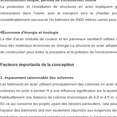
La production et l'installation de structures en acier impliquen
nécessaires dans l'usine, puis le transport vers le chantier po
considérablement raccourcie.Un bâtiment de 4000 mètres carrés peut ê
4Économie d'énergie et écologie
La tôle d'acier ondulée de couleur et les panneaux sandwich utilisés d
tous des matériaux économes en énergie.La structure en acier adopte
de construction pour éviter la poussière et la pollution de l'environne
Facteurs importants de la conception
1. espacement raisonnable des colonnes
Les bâtiments en acier utilisent principalement des colonnes en acier
colonnes en acier à section H a une influence significative sur la quantit
habituellement une distance de colonne économique de 6,8 m à 9 m, en
En ce qui concerne les projets ayant des besoins particuliers, cela peu
hauteur des bâtiments doit non seulement répondre aux exigences de
production, mais également prendre en considération la hauteur de ma