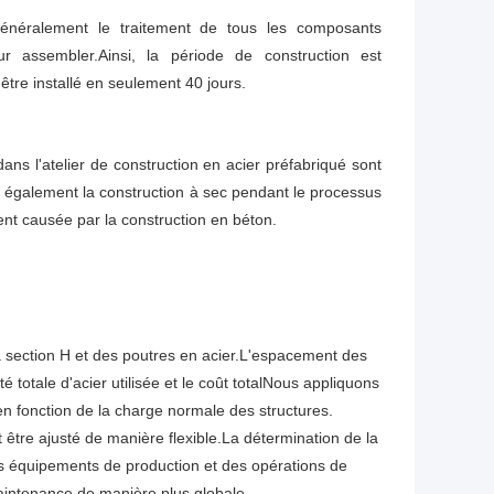
t généralement le traitement de tous les composants
ur assembler.Ainsi, la période de construction est
tre installé en seulement 40 jours.
ans l'atelier de construction en acier préfabriqué sont
 également la construction à sec pendant le processus
ment causée par la construction en béton.
 à section H et des poutres en acier.L'espacement des
é totale d'acier utilisée et le coût totalNous appliquons
 fonction de la charge normale des structures.
t être ajusté de manière flexible.La détermination de la
s équipements de production et des opérations de
intenance de manière plus globale..