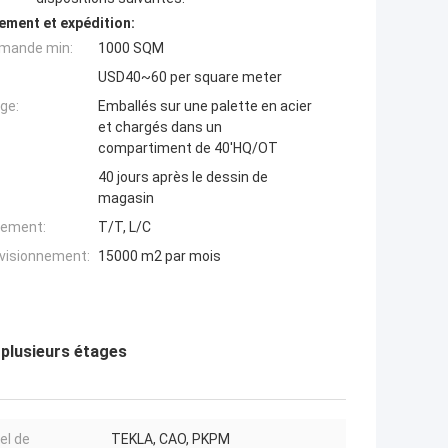
ement et expédition:
mande min:
1000 SQM
USD40~60 per square meter
ge:
Emballés sur une palette en acier
et chargés dans un
compartiment de 40'HQ/OT
40 jours après le dessin de
magasin
iement:
T/T, L/C
ovisionnement:
15000 m2 par mois
 plusieurs étages
el de
TEKLA, CAO, PKPM