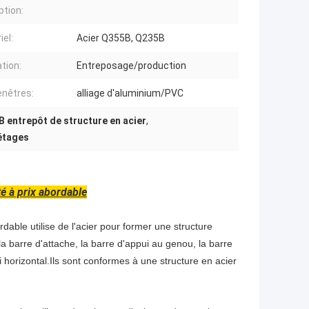
tion:
iel:
Acier Q355B, Q235B
ation:
Entreposage/production
enêtres:
alliage d'aluminium/PVC
B entrepôt de structure en acier
,
 étages
té à prix abordable
dable utilise de l'acier pour former une structure
 barre d'attache, la barre d'appui au genou, la barre
i horizontal.Ils sont conformes à une structure en acier