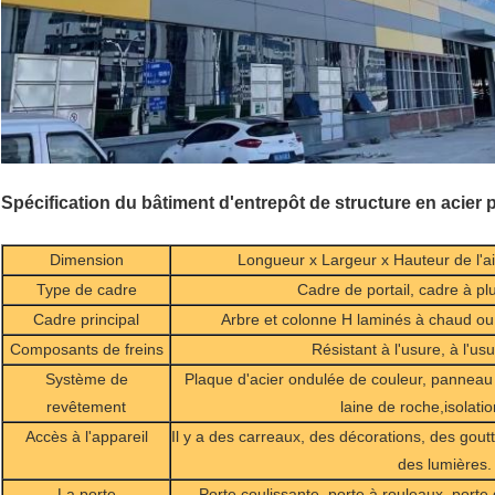
Spécification du bâtiment d'entrepôt de structure en acier 
Dimension
Longueur x Largeur x Hauteur de l'ai
Type de cadre
Cadre de portail, cadre à pl
Cadre principal
Arbre et colonne H laminés à chaud o
Composants de freins
Résistant à l'usure, à l'usu
Système de
Plaque d'acier ondulée de couleur, panneau 
revêtement
laine de roche,isolati
Accès à l'appareil
Il y a des carreaux, des décorations, des gout
des lumières.
La porte
Porte coulissante, porte à rouleaux, porte d