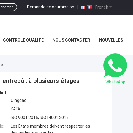
Demande de soumission
|
French
cherche
CONTRÔLE QUALITÉ
NOUS CONTACTER
NOUVELLES
es
r entrepôt à plusieurs étages
WhatsApp
uit:
Qingdao
KAFA
ISO 9001:2015; ISO14001:2015
e:
Les États membres doivent respecter les
dispositions suivantes: