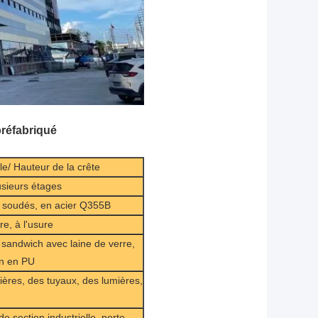
préfabriqué
le/ Hauteur de la crête
usieurs étages
u soudés, en acier Q355B
re, à l'usure
sandwich avec laine de verre,
on en PU
tières, des tuyaux, des lumières,
e section industrielle, porte