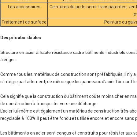
Les accessoires
Ceintures de puits semi-transparentes, venti
e
Traitement de surface
Peinture ou galv
Des prix abordables
Structure en acier à haute résistance cadre bâtiments industriels const
à ériger.
Comme tous les matériaux de construction sont préfabriqués, il n'y a 
s'intègre parfaitement, de même que les panneaux d'acier formant les
Cela signifie que la construction du bâtiment coûte moins cher en mai
de construction à transporter vers une décharge.
L'acier lui-même est également un matériau de construction très abord
recyclable à 100%. Il peut être fondu et utilisé encore et encore sans 
Les bâtiments en acier sont conçus et construits pour résister aux v