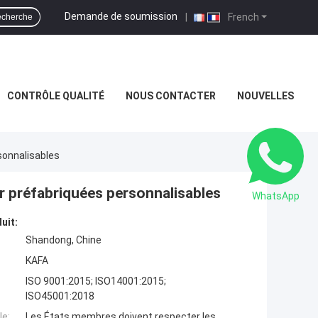
Demande de soumission
|
French
cherche
CONTRÔLE QUALITÉ
NOUS CONTACTER
NOUVELLES
sonnalisables
er préfabriquées personnalisables
WhatsApp
uit:
Shandong, Chine
KAFA
ISO 9001:2015; ISO14001:2015;
ISO45001:2018
e:
Les États membres doivent respecter les