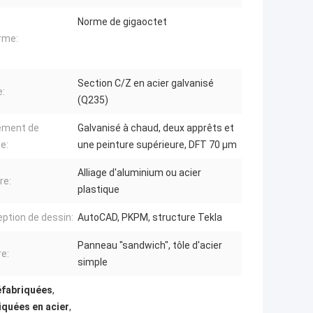
Norme de gigaoctet
rme:
Section C/Z en acier galvanisé
:
(Q235)
ement de
Galvanisé à chaud, deux apprêts et
e:
une peinture supérieure, DFT 70 μm
Alliage d'aluminium ou acier
re:
plastique
ption de dessin:
AutoCAD, PKPM, structure Tekla
Panneau "sandwich", tôle d'acier
re:
simple
éfabriquées
,
iquées en acier
,