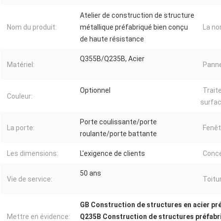
Atelier de construction de structure
Nom du produit:
métallique préfabriqué bien conçu
La no
de haute résistance
Q355B/Q235B, Acier
Matériel:
Panne
Optionnel
Trait
Couleur:
surfac
Porte coulissante/porte
La porte:
Fenêt
roulante/porte battante
Les dimensions:
L'exigence de clients
Conce
50 ans
Vie de service:
Toitu
GB Construction de structures en acier pr
Mettre en évidence:
Q235B Construction de structures préfabr