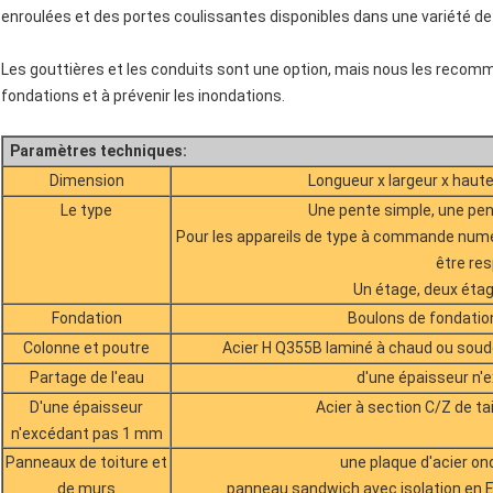
enroulées et des portes coulissantes disponibles dans une variété de
Les gouttières et les conduits sont une option, mais nous les recomm
fondations et à prévenir les inondations.
Paramètres techniques:
Dimension
Longueur x largeur x haute
Le type
Une pente simple, une pen
Pour les appareils de type à commande numér
être re
Un étage, deux étag
Fondation
Boulons de fondation
Colonne et poutre
Acier H Q355B laminé à chaud ou soudé,
Partage de l'eau
d'une épaisseur n
D'une épaisseur
Acier à section C/Z de t
n'excédant pas 1 mm
Panneaux de toiture et
une plaque d'acier on
de murs
panneau sandwich avec isolation en EP