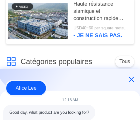
Haute résistance
sismique et
construction rapide
avec un entrepôt à
USD40~60 per square meter MOQ:1000 mètres carrés
structure en acier
- JE NE SAIS PAS.
durable pour vos
besoins de stockage
Catégories populaires
Tous
construction de
Atelier de structure
Alice Lee
structure métallique
métallique
12:16 AM
entrepôt de structure
Acier de construction
Good day, what product are you looking for?
en acier
architectural
services de
faisceaux d'acier de