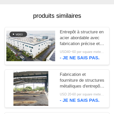
NOUVELLES
produits similaires
CAS
Entrepôt à structure en
acier abordable avec
PLAN
fabrication précise et
DU
solution de livraison
USD40~60 per square meter MOQ:1000 sqm
unique
- JE NE SAIS PAS.
SITE
POLITIQUE
Fabrication et
fourniture de structures
DE
métalliques d'entrepôt
CONFIDENTIALITÉ
avec conception de
USD 20-60 per square meter MOQ:1000 M²
portiques
- JE NE SAIS PAS.
personnalisés au Bénin