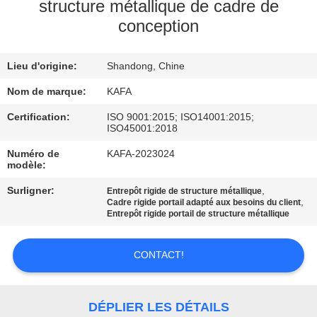
À
structure métallique de cadre de
conception
PROPOS
DE
Lieu d'origine:
Shandong, Chine
NOUS
Nom de marque:
KAFA
VISITE
Certification:
ISO 9001:2015; ISO14001:2015;
ISO45001:2018
DE
Numéro de
KAFA-2023024
L'USINE
modèle:
Surligner:
,
Entrepôt rigide de structure métallique
,
Cadre rigide portail adapté aux besoins du client
CONTRÔLE
Entrepôt rigide portail de structure métallique
QUALITÉ
CONTACT!
NOUS
CONTACTER
DÉPLIER LES DÉTAILS