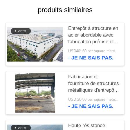
produits similaires
NOUVELLES
Entrepôt à structure en
CAS
acier abordable avec
fabrication précise et
PLAN
solution de livraison
USD40~60 per square meter MOQ:1000 sqm
unique
DU
- JE NE SAIS PAS.
SITE
Fabrication et
fourniture de structures
POLITIQUE
métalliques d'entrepôt
DE
avec conception de
USD 20-60 per square meter MOQ:1000 M²
CONFIDENTIALITÉ
portiques
- JE NE SAIS PAS.
personnalisés au Bénin
Haute résistance