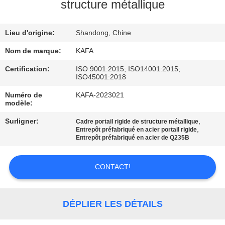
À
structure métallique
PROPOS
Lieu d'origine:
Shandong, Chine
DE
NOUS
Nom de marque:
KAFA
Certification:
ISO 9001:2015; ISO14001:2015;
ISO45001:2018
VISITE
Numéro de
KAFA-2023021
DE
modèle:
L'USINE
Surligner:
,
Cadre portail rigide de structure métallique
,
Entrepôt préfabriqué en acier portail rigide
Entrepôt préfabriqué en acier de Q235B
CONTRÔLE
QUALITÉ
CONTACT!
NOUS
DÉPLIER LES DÉTAILS
CONTACTER