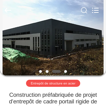
2026
Qingdao
KaFa
Fabrication
Co.,
Ltd..
All
Rights
ACCUEIL
Reserved.
PRODUITS
VIDÉOS
SPECTACLE
DE
RÉALITÉ
Entrepôt de structure en acier
VIRTUELLE
Construction préfabriquée de projet
d'entrepôt de cadre portail rigide de