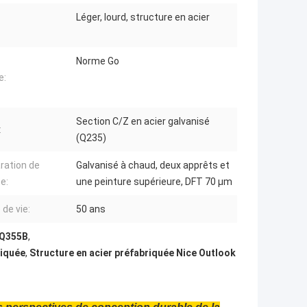
Léger, lourd, structure en acier
Norme Go
e:
Section C/Z en acier galvanisé
:
(Q235)
ration de
Galvanisé à chaud, deux apprêts et
e:
une peinture supérieure, DFT 70 μm
 de vie:
50 ans
é Q355B
,
riquée
,
Structure en acier préfabriquée Nice Outlook