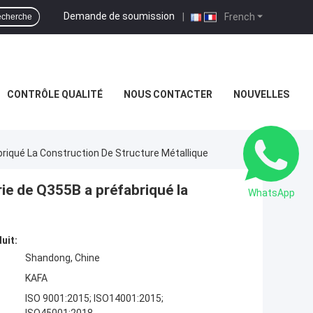
Demande de soumission
|
French
cherche
CONTRÔLE QUALITÉ
NOUS CONTACTER
NOUVELLES
riqué La Construction De Structure Métallique
ie de Q355B a préfabriqué la
WhatsApp
uit:
Shandong, Chine
KAFA
ISO 9001:2015; ISO14001:2015;