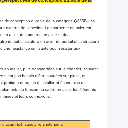
s perspectives de conception durable de la
ves de conception durable de la catégorie Q355B
je
sa
ture externe de l'enceinte.La charpente en acier est
 en acier, des poutres en acier et des
 du toit.L'ossature en acier du portail et la structure
c une résistance suffisante pour résister aux
 en atelier, puis transportées sur le chantier, souvent
s n'ont pas besoin d'être soudées sur place, et
 pratique et rapide à installer et économise du
s éléments de tension du cadre en acier, les éléments
ombinés et leurs connexions.
'avant-toit, sans piliers intérieurs