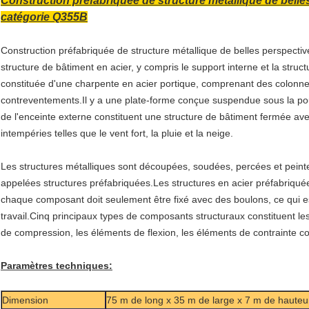
Construction préfabriquée de structure métallique de belle
catégorie Q355B
Construction préfabriquée de structure métallique de belles perspecti
structure de bâtiment en acier, y compris le support interne et la struc
constituée d'une charpente en acier portique, comprenant des colonnes
contreventements.Il y a une plate-forme conçue suspendue sous la poutre
de l'enceinte externe constituent une structure de bâtiment fermée ave
intempéries telles que le vent fort, la pluie et la neige.
Les structures métalliques sont découpées, soudées, percées et peintes
appelées structures préfabriquées.Les structures en acier préfabriquée
chaque composant doit seulement être fixé avec des boulons, ce qui est
travail.Cinq principaux types de composants structuraux constituent le
de compression, les éléments de flexion, les éléments de contrainte c
Paramètres techniques:
Dimension
75 m de long x 35 m de large x 7 m de hauteur d