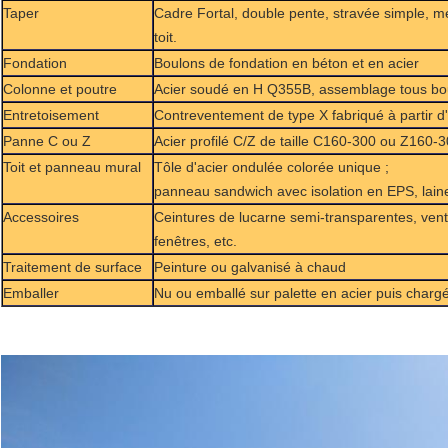
Taper
Cadre Fortal, double pente, s
travée simple, m
toit.
Fondation
Boulons de fondation en béton et en acier
Colonne et poutre
Acier soudé en H Q355B, assemblage tous boul
Entretoisement
Contreventement de type X fabriqué à partir d'
Panne C ou Z
Acier profilé C/Z de taille C160-300 ou Z160-
Toit et panneau mural
Tôle d'acier ondulée colorée unique ;
panneau sandwich avec isolation en EPS, laine
Accessoires
Ceintures de lucarne semi-transparentes, venti
fenêtres, etc.
Traitement de surface
Peinture ou galvanisé à chaud
Emballer
Nu ou emballé sur palette en acier puis char