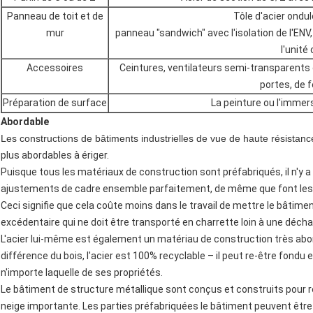
Panneau de toit et de
Tôle d'acier ondul
mur
panneau "sandwich" avec l'isolation de l'ENV, 
l'unité
Accessoires
Ceintures, ventilateurs semi-transparents d
portes, de f
Préparation de surface
La peinture ou l'immer
Abordable
Les constructions de bâtiments industrielles de vue de haute résistanc
plus abordables à ériger.
Puisque tous les matériaux de construction sont préfabriqués, il n'y 
ajustements de cadre ensemble parfaitement, de même que font les p
Ceci signifie que cela coûte moins dans le travail de mettre le bâtimen
excédentaire qui ne doit être transporté en charrette loin à une décha
L'acier lui-même est également un matériau de construction très abord
différence du bois, l'acier est 100% recyclable – il peut re-être fondu
n'importe laquelle de ses propriétés.
Le bâtiment de structure métallique sont conçus et construits pour r
neige importante. Les parties préfabriquées le bâtiment peuvent êtr