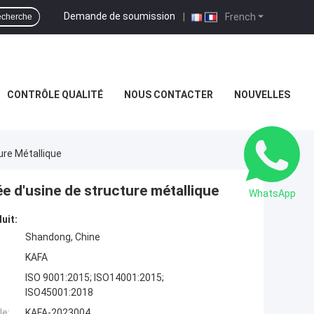
Demande de soumission
|
French
cherche
CONTRÔLE QUALITÉ
NOUS CONTACTER
NOUVELLES
ure Métallique
e d'usine de structure métallique
WhatsApp
uit:
Shandong, Chine
KAFA
ISO 9001:2015; ISO14001:2015;
ISO45001:2018
e:
KAFA-2023004