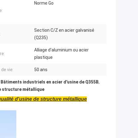
Norme Go
e:
Section C/Z en acier galvanisé
:
(Q235)
Alliage d'aluminium ou acier
re:
plastique
 de vie:
50 ans
,
Bâtiments industriels en acier d'usine de Q355B
,
 structure métallique
ualité d'usine de structure métallique