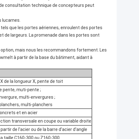
 de consultation technique de concepteurs peut
 lucarnes.
tels que les portes aériennes, enroulent des portes
 et de largeurs. La promenade dans les portes sont
e option, mais nous les recommandons fortement. Les
wmelt à partir de la base du bâtiment, aidant à
 X de la longueur X, pente de toit
e pente, muti-pente ;
nvergure, multi-envergures ;
planchers, multi-planchers
oncrets et en acier
ction transversale en coupe ou variable droite
artir de l'acier ou de la barre d'acier d'angle
la taille C160-300 ou Z160-300