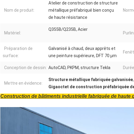
Atelier de construction de structure
Nom de produit:
métallique préfabriqué bien conçu
Norm
de haute résistance
Q355B/Q235B, Acier
Matériel:
Purlin
Préparation de
Galvanisé à chaud, deux apprêts et
Fenêt
surface:
une peinture supérieure, DFT 70 μm
Conception de dessin:
AutoCAD, PKPM, structure Tekla
Durée
Structure métallique fabriquée galvanisée
Mettre en évidence:
Gigaoctet de construction préfabriquée de
Construction de bâtiments industrielle fabriquée de haute q