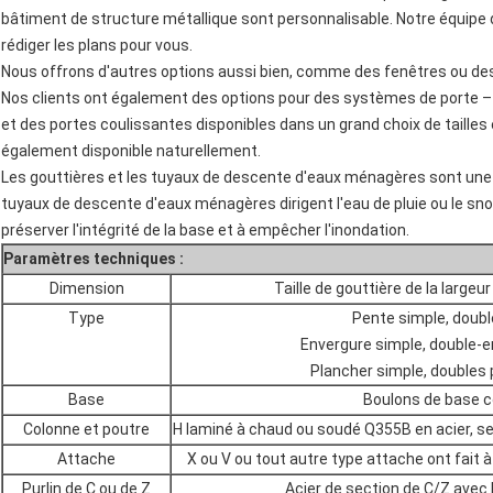
bâtiment de structure métallique sont personnalisable. Notre équipe
rédiger les plans pour vous.
Nous offrons d'autres options aussi bien, comme des fenêtres ou des
Nos clients ont également des options pour des systèmes de porte – 
et des portes coulissantes disponibles dans un grand choix de tailles
également disponible naturellement.
Les gouttières et les tuyaux de descente d'eaux ménagères sont un
tuyaux de descente d'eaux ménagères dirigent l'eau de pluie ou le sno
préserver l'intégrité de la base et à empêcher l'inondation.
Paramètres techniques :
Dimension
Taille de gouttière de la largeur
Type
Pente simple, doubl
Envergure simple, double-e
Plancher simple, doubles 
Base
Boulons de base c
Colonne et poutre
H laminé à chaud ou soudé Q355B en acier, se
Attache
X ou V ou tout autre type attache ont fait à p
Purlin de C ou de Z
Acier de section de C/Z avec 