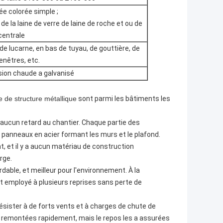
ée colorée simple ;
de la laine de verre de laine de roche et ou de
 centrale
e lucarne, en bas de tuyau, de gouttière, de
enêtres, etc.
sion chaude a galvanisé
e de structure métallique
sont parmi les bâtiments les
a aucun retard au chantier. Chaque partie des
anneaux en acier formant les murs et le plafond.
t, et il y a aucun matériau de construction
rge.
able, et meilleur pour l'environnement. À la
 et employé à plusieurs reprises sans perte de
ésister à de forts vents et à charges de chute de
e remontées rapidement, mais le repos les a assurées