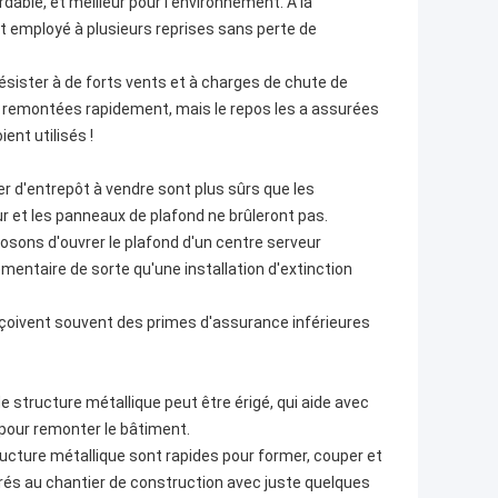
able, et meilleur pour l'environnement. À la
 et employé à plusieurs reprises sans perte de
ésister à de forts vents et à charges de chute de
e remontées rapidement, mais le repos les a assurées
ent utilisés !
er d'entrepôt à vendre sont plus sûrs que les
ur et les panneaux de plafond ne brûleront pas.
posons d'ouvrer le plafond d'un centre serveur
émentaire de sorte qu'une installation d'extinction
 reçoivent souvent des primes d'assurance inférieures
 structure métallique peut être érigé, qui aide avec
 pour remonter le bâtiment.
ructure métallique sont rapides pour former, couper et
vrés au chantier de construction avec juste quelques