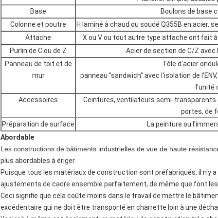
Base
Boulons de base c
Colonne et poutre
H laminé à chaud ou soudé Q355B en acier, se
Attache
X ou V ou tout autre type attache ont fait à p
Purlin de C ou de Z
Acier de section de C/Z avec 
Panneau de toit et de
Tôle d'acier ondul
mur
panneau "sandwich" avec l'isolation de l'ENV, 
l'unité
Accessoires
Ceintures, ventilateurs semi-transparents d
portes, de f
Préparation de surface
La peinture ou l'immer
Abordable
Les constructions de bâtiments industrielles de vue de haute résistanc
plus abordables à ériger.
Puisque tous les matériaux de construction sont préfabriqués, il n'y 
ajustements de cadre ensemble parfaitement, de même que font les p
Ceci signifie que cela coûte moins dans le travail de mettre le bâtimen
excédentaire qui ne doit être transporté en charrette loin à une décha