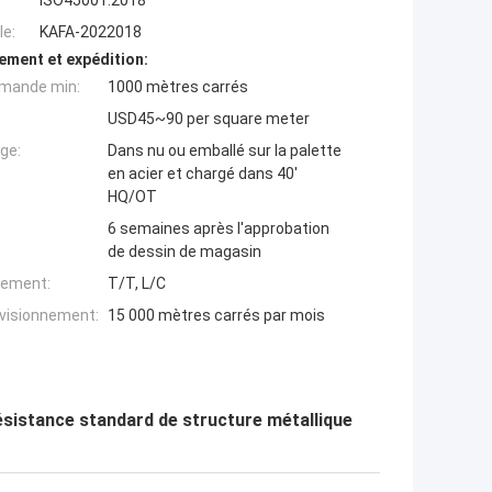
ISO45001:2018
e:
KAFA-2022018
ement et expédition:
mande min:
1000 mètres carrés
USD45~90 per square meter
ge:
Dans nu ou emballé sur la palette
en acier et chargé dans 40'
HQ/OT
6 semaines après l'approbation
de dessin de magasin
iement:
T/T, L/C
ovisionnement:
15 000 mètres carrés par mois
ésistance standard de structure métallique