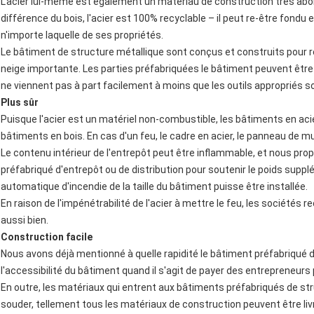
L'acier lui-même est également un matériau de construction très abord
différence du bois, l'acier est 100% recyclable – il peut re-être fondu
n'importe laquelle de ses propriétés.
Le bâtiment de structure métallique sont conçus et construits pour r
neige importante. Les parties préfabriquées le bâtiment peuvent êtr
ne viennent pas à part facilement à moins que les outils appropriés soi
Plus sûr
Puisque l'acier est un matériel non-combustible, les bâtiments en aci
bâtiments en bois. En cas d'un feu, le cadre en acier, le panneau de m
Le contenu intérieur de l'entrepôt peut être inflammable, et nous pro
préfabriqué d'entrepôt ou de distribution pour soutenir le poids suppl
automatique d'incendie de la taille du bâtiment puisse être installée.
En raison de l'impénétrabilité de l'acier à mettre le feu, les sociétés
aussi bien.
Construction facile
Nous avons déjà mentionné à quelle rapidité le bâtiment préfabriqué de
l'accessibilité du bâtiment quand il s'agit de payer des entrepreneurs
En outre, les matériaux qui entrent aux bâtiments préfabriqués de st
souder, tellement tous les matériaux de construction peuvent être li