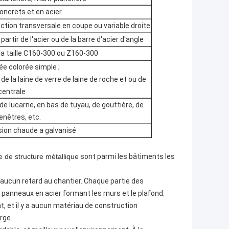
oncrets et en acier
ction transversale en coupe ou variable droite
artir de l'acier ou de la barre d'acier d'angle
la taille C160-300 ou Z160-300
ée colorée simple ;
de la laine de verre de laine de roche et ou de
 centrale
e lucarne, en bas de tuyau, de gouttière, de
enêtres, etc.
sion chaude a galvanisé
e de structure métallique
sont parmi les bâtiments les
a aucun retard au chantier. Chaque partie des
anneaux en acier formant les murs et le plafond.
t, et il y a aucun matériau de construction
rge.