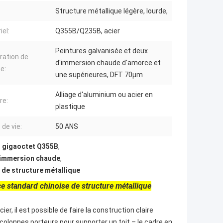
Structure métallique légère, lourde,
iel:
Q355B/Q235B, acier
Peintures galvanisée et deux
ration de
d'immersion chaude d'amorce et
e:
une supérieures, DFT 70μm
Alliage d'aluminium ou acier en
re:
plastique
 de vie:
50 ANS
u gigaoctet Q355B
,
d'immersion chaude
,
n de structure métallique
ce standard chinoise de structure métallique
r, il est possible de faire la construction claire
es colonnes porteurs pour supporter un toit – le cadre en