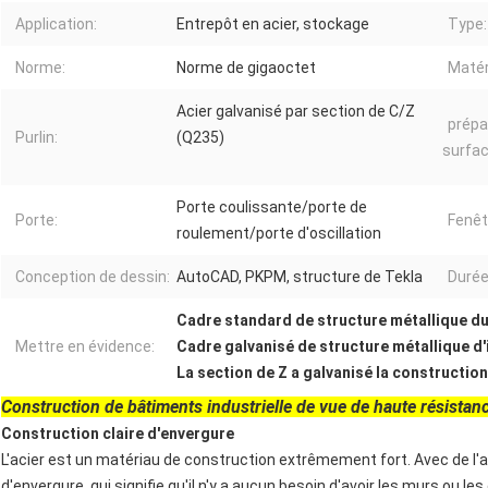
Application:
Entrepôt en acier, stockage
Type:
Norme:
Norme de gigaoctet
Matér
Acier galvanisé par section de C/Z
prépa
Purlin:
(Q235)
surfac
Porte coulissante/porte de
Porte:
Fenêt
roulement/porte d'oscillation
Conception de dessin:
AutoCAD, PKPM, structure de Tekla
Durée
Cadre standard de structure métallique d
Mettre en évidence:
Cadre galvanisé de structure métallique 
La section de Z a galvanisé la constructio
Construction de bâtiments industrielle de vue de haute résistan
Construction claire d'envergure
L'acier est un matériau de construction extrêmement fort. Avec de l'acie
d'envergure, qui signifie qu'il n'y a aucun besoin d'avoir les murs ou l