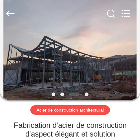
2026
Qingdao
KaFa
Fabrication
Co.,
Ltd..
All
Rights
ACCUEIL
Reserved.
PRODUITS
VIDÉOS
SPECTACLE
DE
RÉALITÉ
Acier de construction architectural
VIRTUELLE
Fabrication d'acier de construction
d'aspect élégant et solution