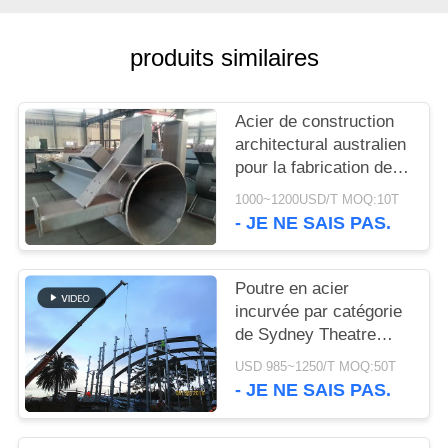
NOUVELLES
produits similaires
CAS
Acier de construction
architectural australien
PLAN
pour la fabrication de
mosquée de Newport
DU
1000~1200USD/T MOQ:10T
- JE NE SAIS PAS.
SITE
Poutre en acier
POLITIQUE
incurvée par catégorie
DE
de Sydney Theatre
CONFIDENTIALITÉ
Architectural Structural
USD 985~1250/T MOQ:50T
Steel Q355B
- JE NE SAIS PAS.