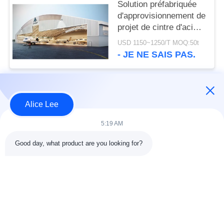
Solution préfabriquée
d'approvisionnement de
projet de cintre d'acier
de construction de
USD 1150~1250/T MOQ:50t
système de toit de
- JE NE SAIS PAS.
voûte
Catégories populaires
Tous
Alice Lee
5:19 AM
construction de
Atelier de structure
structure métallique
métallique
Good day, what product are you looking for?
entrepôt de structure
Acier de construction
en acier
architectural
services de
faisceaux d'acier de