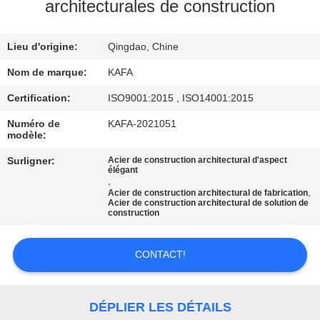
À
architecturales de construction
PROPOS
Lieu d'origine:
Qingdao, Chine
DE
NOUS
Nom de marque:
KAFA
Certification:
ISO9001:2015 , ISO14001:2015
VISITE
Numéro de
KAFA-2021051
modèle:
DE
Surligner:
Acier de construction architectural d'aspect
L'USINE
élégant
,
,
Acier de construction architectural de fabrication
Acier de construction architectural de solution de
CONTRÔLE
construction
QUALITÉ
CONTACT!
NOUS
CONTACTER
DÉPLIER LES DÉTAILS