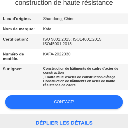
À
construction de haute résistance
PROPOS
Lieu d'origine:
Shandong, Chine
DE
NOUS
Nom de marque:
Kafa
Certification:
ISO 9001:2015; ISO14001:2015;
ISO45001:2018
VISITE
Numéro de
KAFA-2022030
DE
modèle:
L'USINE
Surligner:
Construction de bâtiments de cadre d'acier de
construction
,
,
Cadre multi d'acier de construction d'étage
Construction de bâtiments en acier de haute
CONTRÔLE
résistance de cadre
QUALITÉ
CONTACT!
NOUS
CONTACTER
DÉPLIER LES DÉTAILS