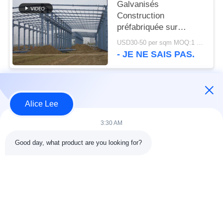
Galvanisés
Construction
préfabriquée sur
mesure cadre en acier
USD30-50 per sqm MOQ:1 000 m2
- JE NE SAIS PAS.
Catégories populaires
Tous
Alice Lee
3:30 AM
construction de
Atelier de structure
structure métallique
métallique
Good day, what product are you looking for?
entrepôt de structure
Acier de construction
en acier
architectural
services de
faisceaux d'acier de