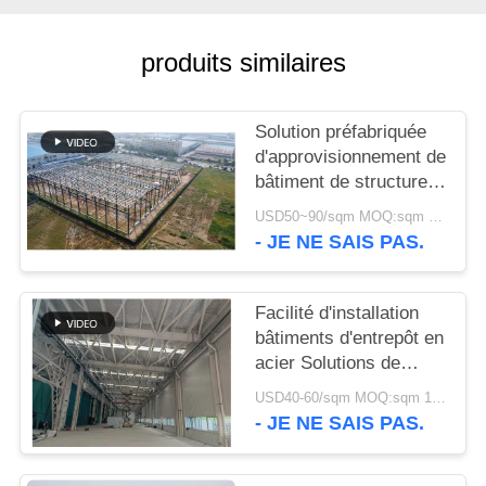
NOUVELLES
produits similaires
CAS
Solution préfabriquée
d'approvisionnement de
PLAN
bâtiment de structure
métallique pour
DU
USD50~90/sqm MOQ:sqm 1000
l'industrie
- JE NE SAIS PAS.
SITE
Facilité d'installation
POLITIQUE
bâtiments d'entrepôt en
DE
acier Solutions de
CONFIDENTIALITÉ
stockage
USD40-60/sqm MOQ:sqm 1000
respectueuses de
- JE NE SAIS PAS.
l'environnement