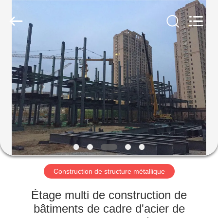
2026
Qingdao
KaFa
Fabrication
Co.,
Ltd..
All
Rights
ACCUEIL
Reserved.
PRODUITS
VIDÉOS
SPECTACLE
DE
RÉALITÉ
Construction de structure métallique
VIRTUELLE
Étage multi de construction de
bâtiments de cadre d'acier de