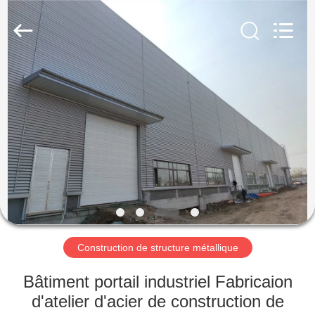
2026
Qingdao
KaFa
Fabrication
Co.,
Ltd..
All
Rights
ACCUEIL
Reserved.
PRODUITS
VIDÉOS
SPECTACLE
DE
RÉALITÉ
Construction de structure métallique
VIRTUELLE
Bâtiment portail industriel Fabricaion
d'atelier d'acier de construction de