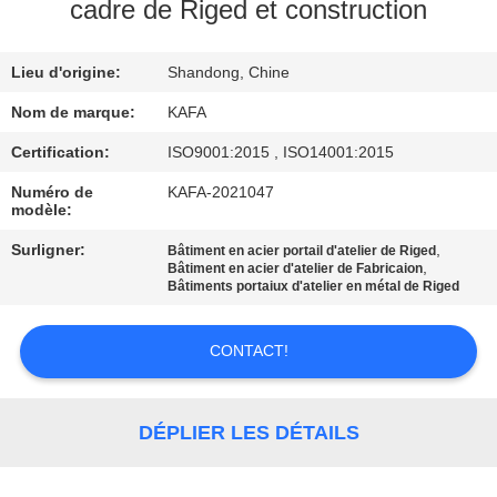
À
cadre de Riged et construction
PROPOS
Lieu d'origine:
Shandong, Chine
DE
NOUS
Nom de marque:
KAFA
Certification:
ISO9001:2015 , ISO14001:2015
VISITE
Numéro de
KAFA-2021047
modèle:
DE
Surligner:
,
Bâtiment en acier portail d'atelier de Riged
L'USINE
,
Bâtiment en acier d'atelier de Fabricaion
Bâtiments portaiux d'atelier en métal de Riged
CONTRÔLE
CONTACT!
QUALITÉ
NOUS
DÉPLIER LES DÉTAILS
CONTACTER