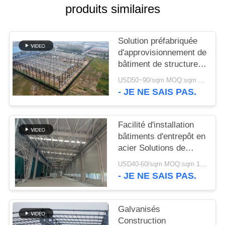
produits similaires
NOUVELLES
Solution préfabriquée
CAS
d'approvisionnement de
bâtiment de structure
métallique pour
PLAN
USD50~90/sqm MOQ:sqm 1000
l'industrie
- JE NE SAIS PAS.
DU
SITE
Facilité d'installation
bâtiments d'entrepôt en
POLITIQUE
acier Solutions de
stockage
DE
USD40-60/sqm MOQ:sqm 1000
respectueuses de
- JE NE SAIS PAS.
CONFIDENTIALITÉ
l'environnement
Galvanisés
Construction