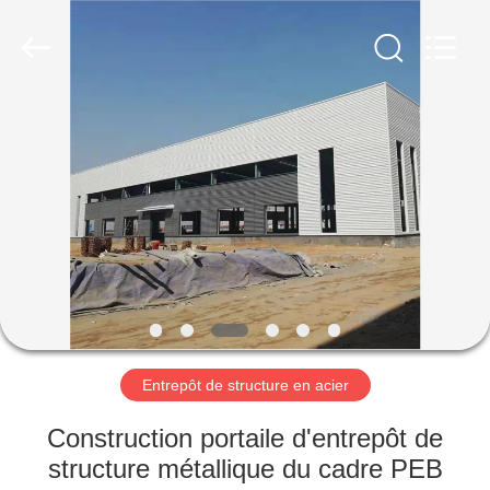
2026
Qingdao
KaFa
Fabrication
Co.,
Ltd..
All
Rights
ACCUEIL
Reserved.
PRODUITS
VIDÉOS
SPECTACLE
DE
RÉALITÉ
Entrepôt de structure en acier
VIRTUELLE
Construction portaile d'entrepôt de
structure métallique du cadre PEB