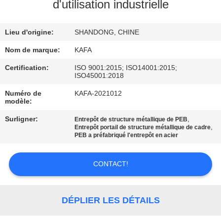
À
d'utilisation industrielle
PROPOS
Lieu d'origine:
SHANDONG, CHINE
DE
NOUS
Nom de marque:
KAFA
Certification:
ISO 9001:2015; ISO14001:2015;
ISO45001:2018
VISITE
Numéro de
KAFA-2021012
DE
modèle:
L'USINE
Surligner:
,
Entrepôt de structure métallique de PEB
,
Entrepôt portail de structure métallique de cadre
PEB a préfabriqué l'entrepôt en acier
CONTRÔLE
QUALITÉ
CONTACT!
NOUS
DÉPLIER LES DÉTAILS
CONTACTER