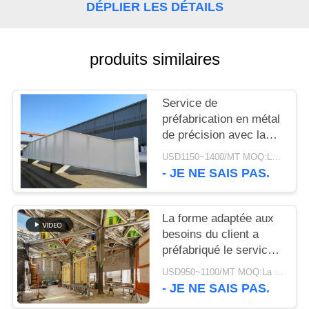
DÉPLIER LES DÉTAILS
NOUVELLES
produits similaires
CAS
Service de
PLAN
préfabrication en métal
DU
de précision avec la
galvanisation et la
SITE
USD1150~1400/MT MOQ:La TA 50
peinture
- JE NE SAIS PAS.
POLITIQUE
La forme adaptée aux
DE
besoins du client a
CONFIDENTIALITÉ
préfabriqué le service
en acier
USD950~1100/MT MOQ:La TA 50
d'approvisionnement de
- JE NE SAIS PAS.
fabrication de membres