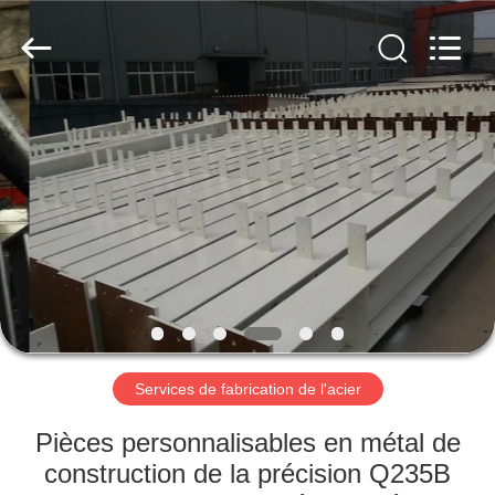
2026
Qingdao
KaFa
Fabrication
Co.,
Ltd..
All
Rights
ACCUEIL
Reserved.
PRODUITS
VIDÉOS
SPECTACLE
DE
RÉALITÉ
Services de fabrication de l'acier
VIRTUELLE
Pièces personnalisables en métal de
construction de la précision Q235B