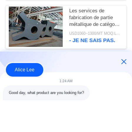
en métal
Les services de
fabrication de partie
métallique de catégorie
de Q355B Q235B ont
USD1060~1300/MT MOQ:La TA 50
bien soudé adapté aux
- JE NE SAIS PAS.
besoins du client
Catégories populaires
Tous
Alice Lee
1:24 AM
construction de
Atelier de structure
structure métallique
métallique
Good day, what product are you looking for?
entrepôt de structure
Acier de construction
en acier
architectural