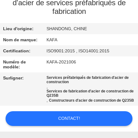
À
d'acier de services préfabriqués de
fabrication
PROPOS
DE
Lieu d'origine:
SHANDONG, CHINE
NOUS
Nom de marque:
KAFA
VISITE
Certification:
ISO9001:2015 , ISO14001:2015
DE
Numéro de
KAFA-2021006
modèle:
L'USINE
Surligner:
Services préfabriqués de fabrication d'acier de
construction
,
CONTRÔLE
Services de fabrication d'acier de construction de
Q235B
QUALITÉ
,
Constructeurs d'acier de construction de Q235B
CONTACT!
NOUS
CONTACTER