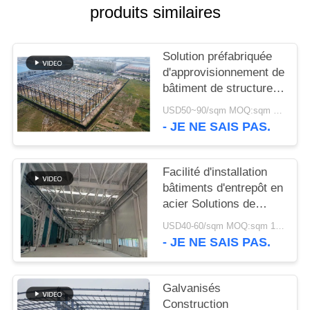
produits similaires
NOUVELLES
Solution préfabriquée
CAS
d'approvisionnement de
bâtiment de structure
métallique pour
PLAN
USD50~90/sqm MOQ:sqm 1000
l'industrie
- JE NE SAIS PAS.
DU
SITE
Facilité d'installation
bâtiments d'entrepôt en
POLITIQUE
acier Solutions de
stockage
DE
USD40-60/sqm MOQ:sqm 1000
respectueuses de
- JE NE SAIS PAS.
CONFIDENTIALITÉ
l'environnement
Galvanisés
Construction