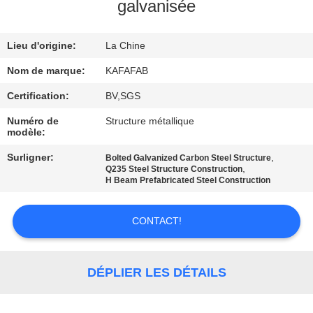
À
galvanisée
PROPOS
Lieu d'origine:
La Chine
DE
NOUS
Nom de marque:
KAFAFAB
Certification:
BV,SGS
VISITE
Numéro de
Structure métallique
modèle:
DE
Surligner:
,
Bolted Galvanized Carbon Steel Structure
L'USINE
,
Q235 Steel Structure Construction
H Beam Prefabricated Steel Construction
CONTRÔLE
CONTACT!
QUALITÉ
NOUS
DÉPLIER LES DÉTAILS
CONTACTER