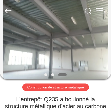
2026
Qingdao
KaFa
Fabrication
Co.,
Ltd..
All
Rights
ACCUEIL
Reserved.
PRODUITS
VIDÉOS
SPECTACLE
DE
RÉALITÉ
Construction de structure métallique
VIRTUELLE
L'entrepôt Q235 a boulonné la
structure métallique d'acier au carbone