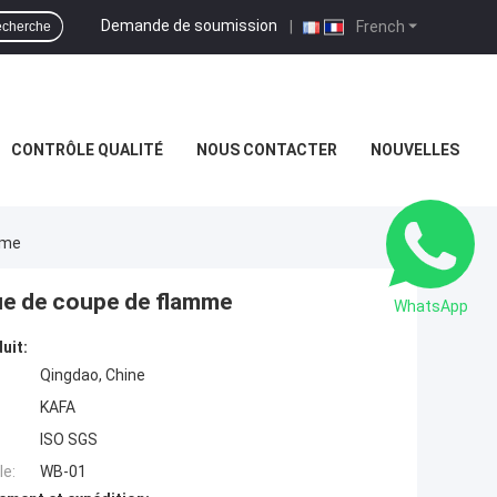
Demande de soumission
|
French
cherche
CONTRÔLE QUALITÉ
NOUS CONTACTER
NOUVELLES
mme
que de coupe de flamme
WhatsApp
uit:
Qingdao, Chine
KAFA
ISO SGS
e:
WB-01