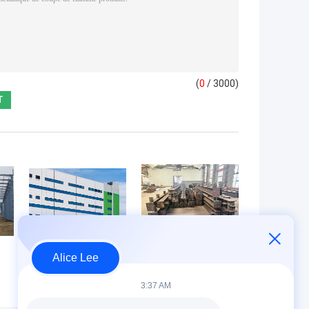
(
0
/ 3000)
Alice Lee
Installation de
AS/NZS 5131
transformation
AS/NZS 1554.1
3:37 AM
r
d'usines
Fabrication de
n
chimiques
structures en