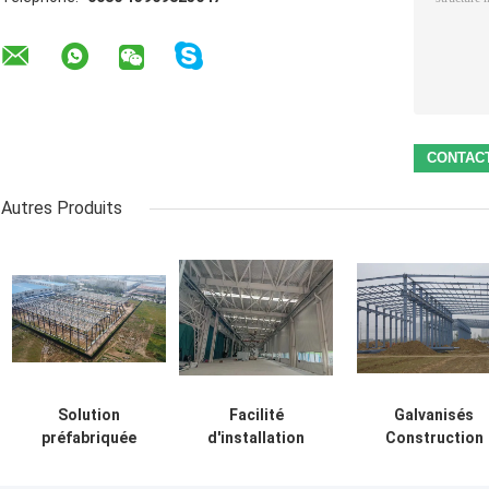
Autres Produits
Solution
Facilité
Galvanisés
préfabriquée
d'installation
Construction
d'approvisionnement
bâtiments
préfabriquée su
de bâtiment de
d'entrepôt en
mesure cadre e