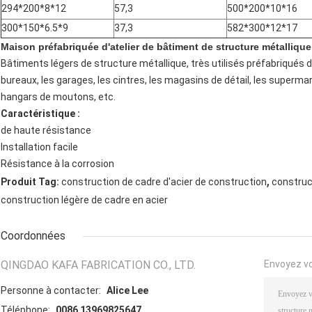
294*200*8*12
57,3
500*200*10*16
300*150*6.5*9
37,3
582*300*12*17
Maison préfabriquée d'atelier de bâtiment de structure métallique
Bâtiments légers de structure métallique, très utilisés préfabriqués d
bureaux, les garages, les cintres, les magasins de détail, les superma
hangars de moutons, etc.
Caractéristique :
de haute résistance
Installation facile
Résistance à la corrosion
,
Produit Tag:
construction de cadre d'acier de construction
construc
construction légère de cadre en acier
Coordonnées
QINGDAO KAFA FABRICATION CO., LTD.
Envoyez v
Personne à contacter:
Alice Lee
Téléphone:
0086 13969825647