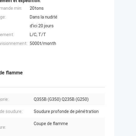
ement et expédition:
mande min:
20tons
ge:
Dans la nudité
d'ici 20 jours
iement:
L/C, T/T
ovisionnement:
5000t/month
 de flamme
orie:
Q355B (G350) Q235B (G250)
de soudure:
Soudure profonde de pénétration
Coupe de flamme
re: