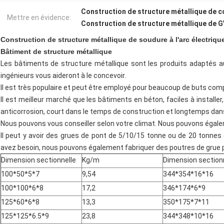
Construction de structure métallique de 
Mettre en évidence:
Construction de structure métallique de 
Construction de structure métallique de soudure à l'arc électri
Bâtiment de structure métallique
Les bâtiments de structure métallique sont les produits adaptés au
ingénieurs vous aideront à le concevoir.
Il est très populaire et peut être employé pour beaucoup de buts compr
Il est meilleur marché que les bâtiments en béton, faciles à installer,
anticorrosion, court dans le temps de construction et longtemps dans 
Nous pouvons vous conseiller selon votre climat. Nous pouvons égale
Il peut y avoir des grues de pont de 5/10/15 tonne ou de 20 tonnes
avez besoin, nous pouvons également fabriquer des poutres de grue 
Dimension sectionnelle
Kg/m
Dimension section
100*50*5*7
9,54
344*354*16*16
100*100*6*8
17,2
346*174*6*9
125*60*6*8
13,3
350*175*7*11
125*125*6.5*9
23,8
344*348*10*16