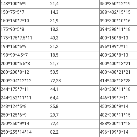
148*100*6*9
21,4
350*350*12*19
150*75*5*7
14,3
388*402*15*15
150*150*7*10
31,9
390*300*10*16
175*90*5*8
18,2
394*398*11*18
175*175*7.5*11
40,3
400*150*8*13
194*150*6*9
31,2
396*199*7*11
198*99*4.5*7
18,5
400*200*8*13
200*100*5.5*8
21,7
400*400*13*21
200*200*8*12
50,5
400*408*21*21
200*204*12*12
72,28
414*405*18*28
244*175*7*11
44,1
440*300*11*18
244*252*11*11
64,4
446*199*7*11
248*124*5*8
25,8
450*200*9*14
250*125*6*9
29,7
482*300*11*15
250*250*9*14
72,4
488*300*11*18
250*255*14*14
82,2
496*199*9*14