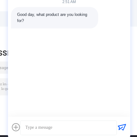
2:51 AM
à cadre rigide
structure en acier
pour l'industrie
avec porte
Good day, what product are you looking 
avec des
enroulable et
for?
er
solutions
système de
s
respectueuses de
bardage en laine
l'environnement
de roche ignifuge
et de
construction
SSEZ UN MESSAGE