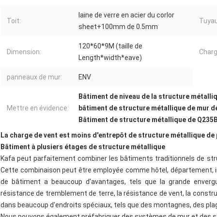
laine de verre en acier du corlor
Toit:
Tuyau
sheet+100mm de 0.5mm
120*60*9M (taille de
Dimension:
Charg
Length*width*eave)
panneaux de mur:
ENV
Bâtiment de niveau de la structure métalli
Mettre en évidence:
bâtiment de structure métallique de mur 
Bâtiment de structure métallique de Q235
La charge de vent est moins d'entrepôt de structure métallique d
Bâtiment à plusiers étages de structure métallique
Kafa peut parfaitement combiner les bâtiments traditionnels de stru
Cette combinaison peut être employée comme hôtel, département, im
de bâtiment a beaucoup d'avantages, tels que la grande envergu
résistance de tremblement de terre, la résistance de vent, la constructi
dans beaucoup d'endroits spéciaux, tels que des montagnes, des plag
Nous pouvons également préfabriquer des systèmes de mur et des sys