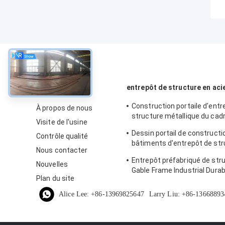
À propos
entrepôt de structure en aci
Construction portaile d'entr
À propos de nous
structure métallique du cad
Visite de l'usine
d'utilisation industrielle
Dessin portail de constructi
Contrôle qualité
bâtiments d'entrepôt de str
Nous contacter
métallique de cadre
Entrepôt préfabriqué de str
Nouvelles
Gable Frame Industrial Durab
Plan du site
Alice Lee: +86-13969825647
Larry Liu: +86-13668893