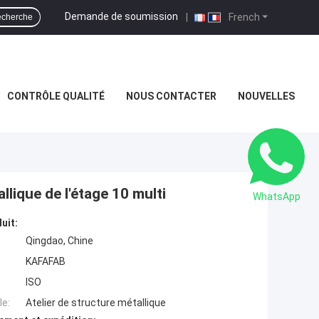
Demande de soumission
|
French
cherche
CONTRÔLE QUALITÉ
NOUS CONTACTER
NOUVELLES
lique de l'étage 10 multi
WhatsApp
uit:
Qingdao, Chine
KAFAFAB
ISO
e:
Atelier de structure métallique