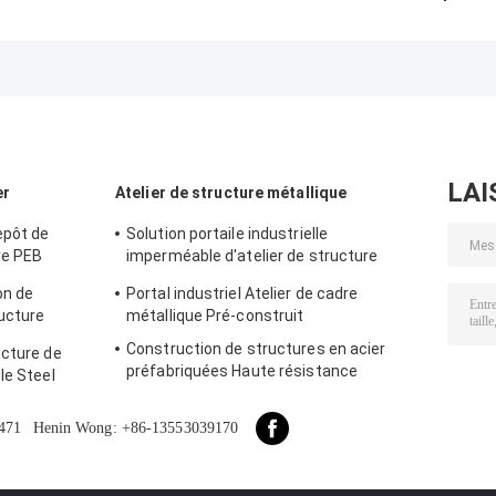
abordable avec
structures
construction
fabrication
métalliques
rapide avec un
précise et
d'entrepôt avec
entrepôt à
solution de
conception de
structure en aci
livraison unique
portiques
durable pour vo
personnalisés au
besoins de
Bénin
stockage
LAI
er
Atelier de structure métallique
epôt de
Solution portaile industrielle
re PEB
imperméable d'atelier de structure
métallique de cadre de revêtement bon
on de
Portal industriel Atelier de cadre
ucture
métallique Pré-construit
Construction de structures en acier
ucture de
préfabriquées Haute résistance
le Steel
471
Henin Wong: +86-13553039170