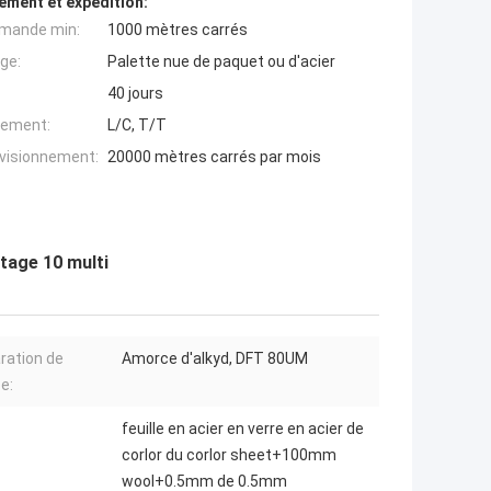
ement et expédition:
mande min:
1000 mètres carrés
ge:
Palette nue de paquet ou d'acier
40 jours
iement:
L/C, T/T
ovisionnement:
20000 mètres carrés par mois
étage 10 multi
ration de
Amorce d'alkyd, DFT 80UM
e:
feuille en acier en verre en acier de
corlor du corlor sheet+100mm
wool+0.5mm de 0.5mm