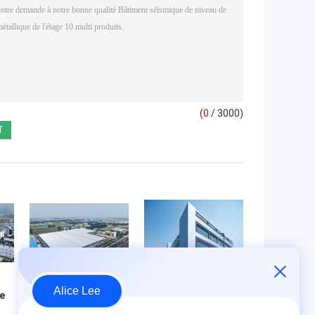
(
0
/ 3000)
Alice Lee
e
Entrepôt de
Entrepôt
structure d'acier
industriel à