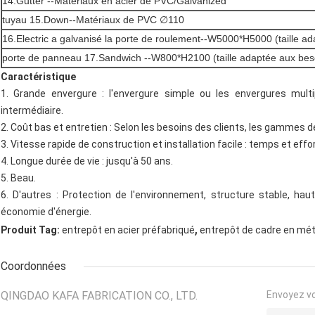
14.Gutter --Matériaux en acier de PVC/Galvanized
tuyau 15.Down--Matériaux de PVC ∅110
16.Electric a galvanisé la porte de roulement--W5000*H5000 (taille ad
porte de panneau 17.Sandwich --W800*H2100 (taille adaptée aux beso
Caractéristique
1.
Grande envergure : l'envergure simple ou les envergures mul
intermédiaire.
2.
Coût bas et entretien : Selon les besoins des clients, les gammes 
3.
Vitesse rapide de construction et installation facile : temps et eff
4.
Longue durée de vie : jusqu'à 50 ans.
5.
Beau.
6.
D'autres : Protection de l'environnement, structure stable, hau
économie d'énergie.
,
Produit Tag:
entrepôt en acier préfabriqué
entrepôt de cadre en mét
Coordonnées
QINGDAO KAFA FABRICATION CO., LTD.
Envoyez v