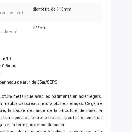
diamètre de 110mm
 de descente:
<35m>
e de vent:
que 10
,
de 0.5mm
,
B
e panneau de mur de 35m/SEPS
cture métallique avec les bâtiments en acier légers.
meuble de bureaux, etc. à plusiers étages. Ce genre
re, la basse demande de la structure de base, la
on rapide, et l'entretien facile. Il peut être construit
es et la terre pauvre-conditionnée.
tèmes de toit pour que les clients raccourcissent la