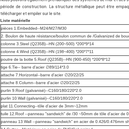
période de construction. La structure métallique peut être empaqu
télécharger et empiler sur le site.
Liste matérielle
pièces 1.Embedded--M24/M27/M30
2. Boulon de haute résistance/boulon commun de /Galvanized de bouc
colonne 3.Steel (Q235B)--HN (200~500) *200*9*14
colonne 4.Wind (Q235B)--HN (198~400) *200*7*11
poutre de la botte 5.Roof (Q235B)--HN (900-450) *200*8*12
tige 6.Tie-- barre d'acier ∅89/114*3.0
attache 7.Horizontal--barre d'acier ∅20/22/25
attache 8.Column--barre d'acier ∅20/22/25
purlin 9.Roof (galvanisé)--C160/180/220*2.0
purlin 10.Wall (galvanisé)--C160/180/220*2.0
plat 11.Connecting--tôle d'acier de 3mm~12mm
tuile 12.Roof --panneau "sandwich" de /30 ~50mm de tôle d'acier de
panneau 13.Wall --panneau "sandwich" en acier de 0.426/0.476mm 