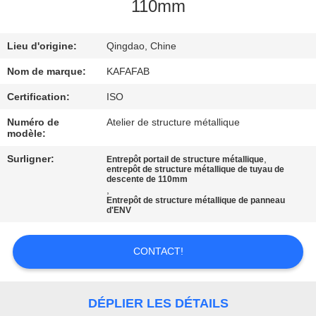
À
110mm
PROPOS
Lieu d'origine:
Qingdao, Chine
DE
NOUS
Nom de marque:
KAFAFAB
Certification:
ISO
VISITE
Numéro de
Atelier de structure métallique
modèle:
DE
Surligner:
,
Entrepôt portail de structure métallique
L'USINE
entrepôt de structure métallique de tuyau de
descente de 110mm
,
Entrepôt de structure métallique de panneau
CONTRÔLE
d'ENV
QUALITÉ
CONTACT!
NOUS
CONTACTER
DÉPLIER LES DÉTAILS