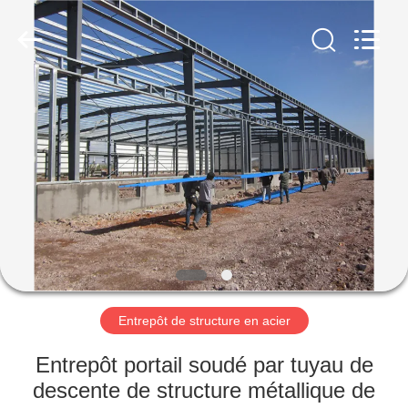
2026
Qingdao
KaFa
Fabrication
Co.,
Ltd..
All
Rights
ACCUEIL
Reserved.
PRODUITS
VIDÉOS
SPECTACLE
DE
RÉALITÉ
Entrepôt de structure en acier
VIRTUELLE
Entrepôt portail soudé par tuyau de
descente de structure métallique de