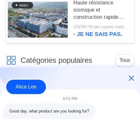
Haute résistance
sismique et
construction rapide
avec un entrepôt à
USD40~60 per square meter MOQ:1000 mètres carrés
structure en acier
- JE NE SAIS PAS.
durable pour vos
besoins de stockage
Catégories populaires
Tous
construction de
Atelier de structure
Alice Lee
structure métallique
métallique
6:51 PM
entrepôt de structure
Acier de construction
Good day, what product are you looking for?
en acier
architectural
services de
faisceaux d'acier de