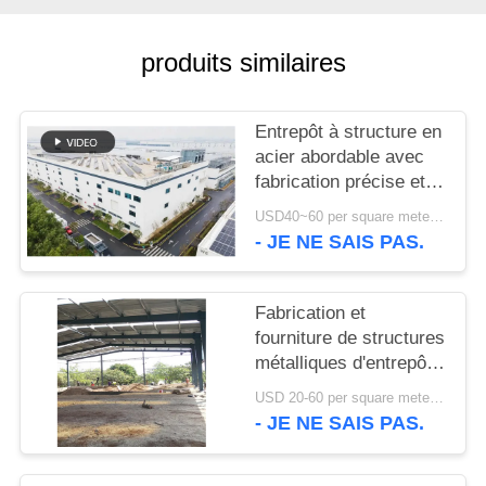
NOUVELLES
produits similaires
CAS
Entrepôt à structure en
acier abordable avec
PLAN
fabrication précise et
solution de livraison
DU
USD40~60 per square meter MOQ:1000 sqm
unique
- JE NE SAIS PAS.
SITE
Fabrication et
POLITIQUE
fourniture de structures
DE
métalliques d'entrepôt
CONFIDENTIALITÉ
avec conception de
USD 20-60 per square meter MOQ:1000 M²
portiques
- JE NE SAIS PAS.
personnalisés au Bénin