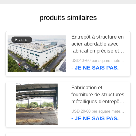
NOUVELLES
produits similaires
CAS
Entrepôt à structure en
acier abordable avec
PLAN
fabrication précise et
solution de livraison
DU
USD40~60 per square meter MOQ:1000 sqm
unique
- JE NE SAIS PAS.
SITE
Fabrication et
POLITIQUE
fourniture de structures
DE
métalliques d'entrepôt
CONFIDENTIALITÉ
avec conception de
USD 20-60 per square meter MOQ:1000 M²
portiques
- JE NE SAIS PAS.
personnalisés au Bénin