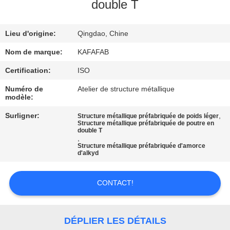
À
double T
PROPOS
Lieu d'origine:
Qingdao, Chine
DE
NOUS
Nom de marque:
KAFAFAB
Certification:
ISO
VISITE
Numéro de
Atelier de structure métallique
modèle:
DE
Surligner:
,
Structure métallique préfabriquée de poids léger
L'USINE
Structure métallique préfabriquée de poutre en
double T
,
Structure métallique préfabriquée d'amorce
CONTRÔLE
d'alkyd
QUALITÉ
CONTACT!
NOUS
CONTACTER
DÉPLIER LES DÉTAILS