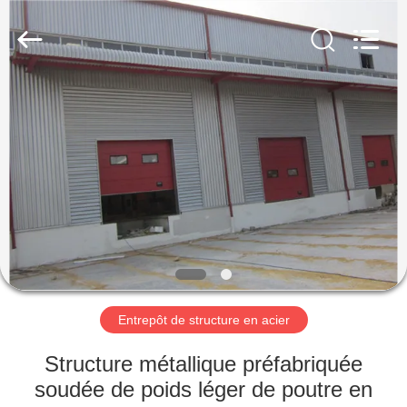
2026
Qingdao
KaFa
Fabrication
Co.,
Ltd..
All
Rights
ACCUEIL
Reserved.
PRODUITS
VIDÉOS
SPECTACLE
DE
RÉALITÉ
Entrepôt de structure en acier
VIRTUELLE
Structure métallique préfabriquée
soudée de poids léger de poutre en