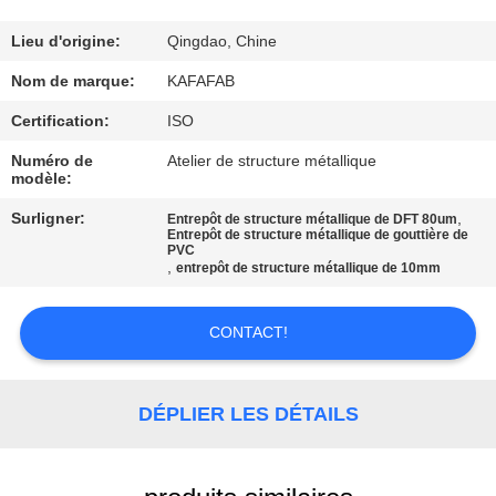
À
PROPOS
Lieu d'origine:
Qingdao, Chine
DE
Nom de marque:
KAFAFAB
NOUS
Certification:
ISO
Numéro de
Atelier de structure métallique
modèle:
VISITE
DE
Surligner:
,
Entrepôt de structure métallique de DFT 80um
Entrepôt de structure métallique de gouttière de
PVC
L'USINE
,
entrepôt de structure métallique de 10mm
CONTRÔLE
CONTACT!
QUALITÉ
DÉPLIER LES DÉTAILS
NOUS
CONTACTER