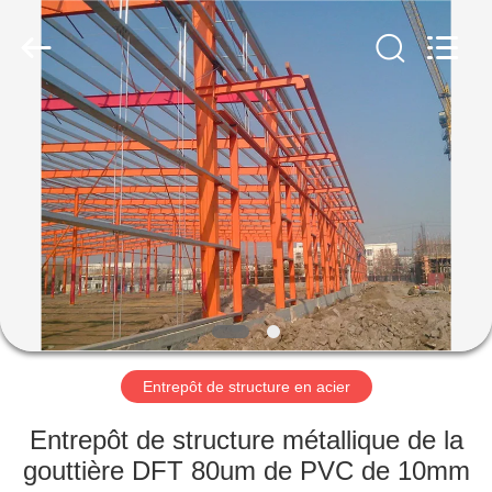
2026
Qingdao
KaFa
Fabrication
Co.,
Ltd..
All
Rights
ACCUEIL
Reserved.
PRODUITS
VIDÉOS
SPECTACLE
DE
RÉALITÉ
Entrepôt de structure en acier
VIRTUELLE
Entrepôt de structure métallique de la
gouttière DFT 80um de PVC de 10mm