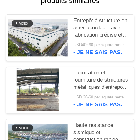
produits similaires
NOUVELLES
Entrepôt à structure en
acier abordable avec
CAS
fabrication précise et
solution de livraison
USD40~60 per square meter MOQ:1000 sqm
unique
PLAN
- JE NE SAIS PAS.
DU
SITE
Fabrication et
fourniture de structures
métalliques d'entrepôt
POLITIQUE
avec conception de
USD 20-60 per square meter MOQ:1000 M²
DE
portiques
- JE NE SAIS PAS.
personnalisés au Bénin
CONFIDENTIALITÉ
Haute résistance
sismique et
construction rapide