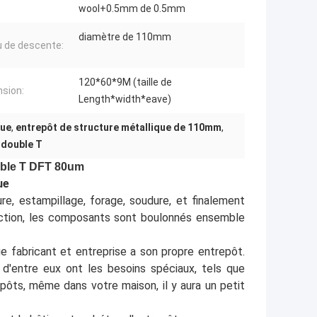
wool+0.5mm de 0.5mm
diamètre de 110mm
 de descente:
120*60*9M (taille de
sion:
Length*width*eave)
que
,
entrepôt de structure métallique de 110mm
,
 double T
ouble T DFT 80um
ue
re, estampillage, forage, soudure, et finalement
ruction, les composants sont boulonnés ensemble
e fabricant et entreprise a son propre entrepôt.
 d'entre eux ont les besoins spéciaux, tels que
pôts, même dans votre maison, il y aura un petit