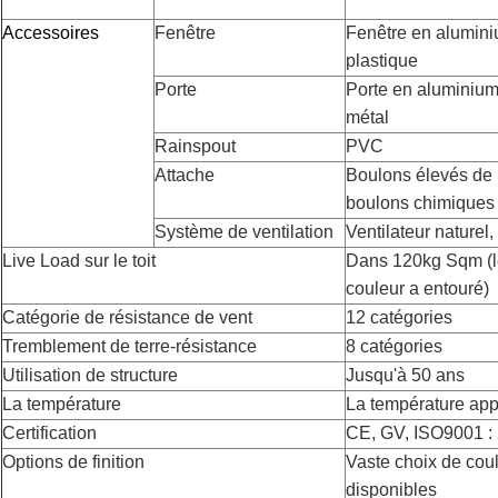
Accessoires
Fenêtre
Fenêtre en aluminiu
plastique
Porte
Porte en aluminium,
métal
Rainspout
PVC
Attache
Boulons élevés de 
boulons chimiques
Système de ventilation
Ventilateur naturel,
Live Load sur le toit
Dans 120kg Sqm (le
couleur a entouré)
Catégorie de résistance de vent
12 catégories
Tremblement de terre-résistance
8 catégories
Utilisation de structure
Jusqu'à 50 ans
La température
La température ap
Certification
CE, GV, ISO9001 :
Options de finition
Vaste choix de coul
disponibles