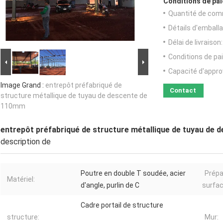
Conditions de pai
Quantité de com
Détails d'emballa
Délai de livraison:
Conditions de pa
Capacité d'appr
Image Grand :
entrepôt préfabriqué de
Contact
structure métallique de tuyau de descente de
110mm
entrepôt préfabriqué de structure métallique de tuyau de
description de
Poutre en double T soudée, acier
Prépa
Matériel:
d'angle, purlin de C
surfac
Cadre portail de structure
structure:
Mur: