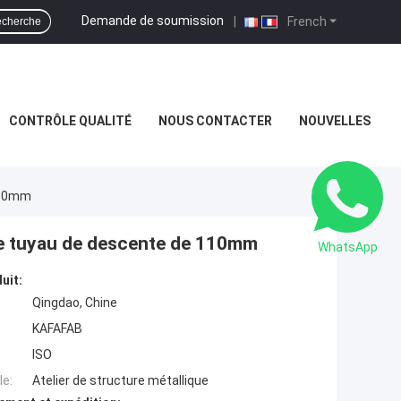
Demande de soumission
|
French
cherche
CONTRÔLE QUALITÉ
NOUS CONTACTER
NOUVELLES
 110mm
de tuyau de descente de 110mm
WhatsApp
uit:
Qingdao, Chine
KAFAFAB
ISO
e:
Atelier de structure métallique