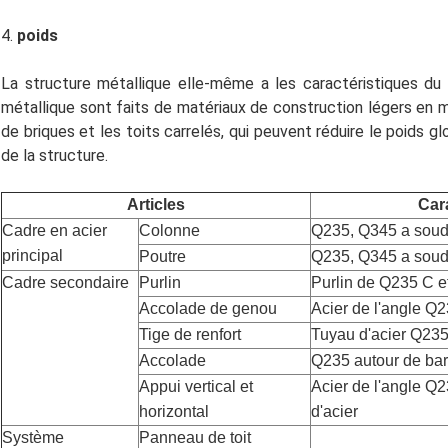
4.
poids
La structure métallique elle-même a les caractéristiques du 
métallique sont faits de matériaux de construction légers en m
de briques et les toits carrelés, qui peuvent réduire le poids g
de la structure.
Articles
Car
Cadre en acier 
Colonne
Q235, Q345 a soudé
principal
Poutre
Q235, Q345 a soudé
Cadre secondaire
Purlin
Purlin de Q235 C e
Accolade de genou
Acier de l'angle Q
Tige de renfort
Tuyau d'acier Q235 
Accolade
Q235 autour de bar
Appui vertical et 
Acier de l'angle Q2
horizontal
d'acier
Système 
Panneau de toit