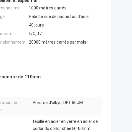
ement et expédition:
mande min:
1000 mètres carrés
ge:
Palette nue de paquet ou d'acier
40 jours
iement:
L/C, T/T
ovisionnement:
20000 mètres carrés par mois
 descente de 110mm
ration de
Amorce d'alkyd, DFT 80UM
e:
feuille en acier en verre en acier de
corlor du corlor sheet+100mm