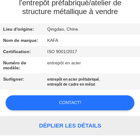
À
l'entrepôt préfabriqué/atelier de
structure métallique à vendre
PROPOS
DE
Lieu d'origine:
Qingdao, Chine.
NOUS
Nom de marque:
KAFA
VISITE
Certification:
ISO 9001/2017
DE
Numéro de
entrepôt en acier
modèle:
L'USINE
Surligner:
,
entrepôt en acier préfabriqué
entrepôt de cadre en métal
CONTRÔLE
QUALITÉ
CONTACT!
NOUS
DÉPLIER LES DÉTAILS
CONTACTER