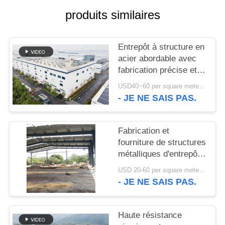
produits similaires
NOUVELLES
Entrepôt à structure en
CAS
acier abordable avec
fabrication précise et
PLAN
solution de livraison
USD40~60 per square meter MOQ:1000 sqm
unique
- JE NE SAIS PAS.
DU
SITE
Fabrication et
fourniture de structures
POLITIQUE
métalliques d'entrepôt
DE
avec conception de
USD 20-60 per square meter MOQ:1000 M²
portiques
CONFIDENTIALITÉ
- JE NE SAIS PAS.
personnalisés au Bénin
Haute résistance