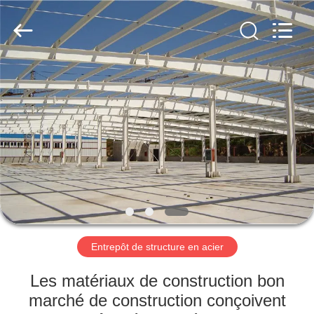
2026
Qingdao
KaFa
Fabrication
Co.,
Ltd..
All
Rights
ACCUEIL
Reserved.
PRODUITS
VIDÉOS
SPECTACLE
DE
RÉALITÉ
Entrepôt de structure en acier
VIRTUELLE
Les matériaux de construction bon
marché de construction conçoivent