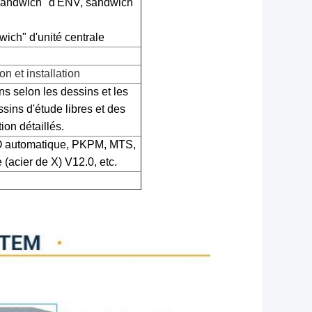
"sandwich" d'ENV, sandwich
ch" d'unité centrale
on et installation
ns selon les dessins et les
sins d'étude libres et des
tion détaillés.
AO automatique, PKPM, MTS,
 (acier de X) V12.0, etc.