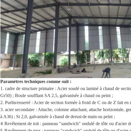
Paramètres techniques comme suit :
1. cadre de structure primaire : Acier soudé ou laminé à chaud de sect
Gr50) ; Boule soufflant SA 2,5, galvanisée à chaud ou peint ;
2. Purlin/enserré : Acier de section formée à froid de C ou de Z fait 
3. acier secondaire : Attache, colonne attachant, attache horizontale, g
à A36) ;
St 2,0, galvanisée à chaud de
derust
de
main
ou peint ;
Revêtement de toit : panneau "sandwich" ondulé de tôle ou d'acier
4.
Revêtement de mur : panneau "sandwich" ondulé de tôle ou d'acier
5.