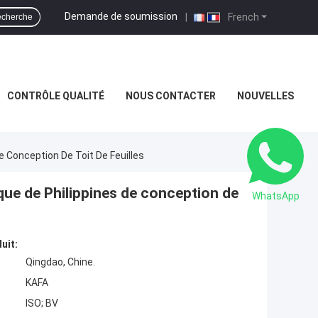
Demande de soumission
|
French
cherche
CONTRÔLE QUALITÉ
NOUS CONTACTER
NOUVELLES
De Conception De Toit De Feuilles
lique de Philippines de conception de
WhatsApp
uit:
Qingdao, Chine.
KAFA
ISO; BV