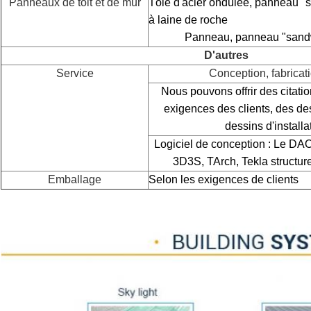
Panneaux de toit et de mur
Tôle d'acier ondulée, panneau 
à laine de roche
Panneau, panneau "sandwi
D'autres
Service
Conception, fabricati
Nous pouvons offrir des citatio
exigences des clients, des des
dessins d'installa
Logiciel de conception : Le D
3D3S, TArch, Tekla structure
Emballage
Selon les exigences de clients