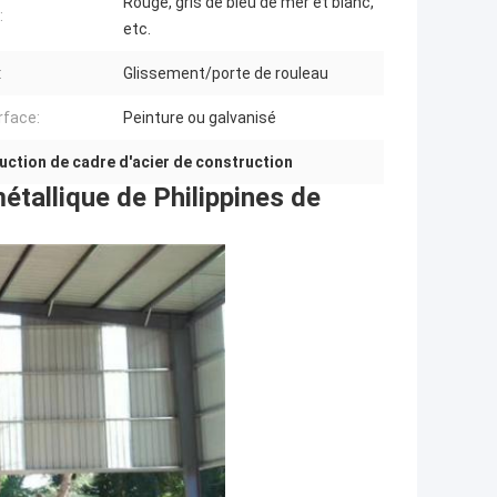
Rouge, gris de bleu de mer et blanc,
:
etc.
:
Glissement/porte de rouleau
rface:
Peinture ou galvanisé
uction de cadre d'acier de construction
métallique de Philippines de