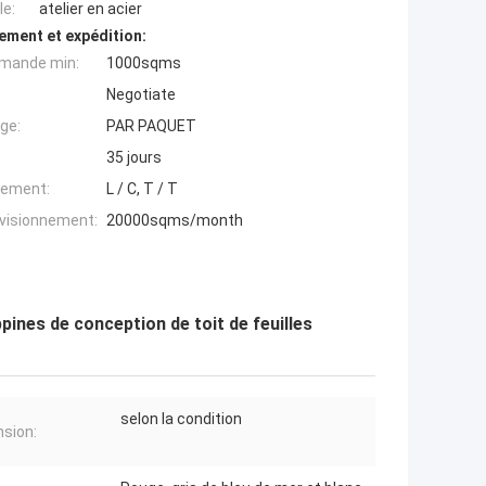
e:
atelier en acier
ement et expédition:
mande min:
1000sqms
Negotiate
ge:
PAR PAQUET
35 jours
iement:
L / C, T / T
ovisionnement:
20000sqms/month
ppines de conception de toit de feuilles
selon la condition
sion: