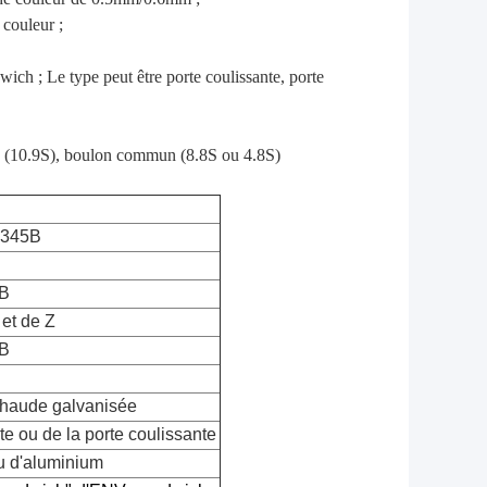
 couleur ;
wich ; Le type peut être porte coulissante, porte
ce (10.9S), boulon commun (8.8S ou 4.8S)
Q345B
B
 et de Z
B
chaude galvanisée
te ou de la porte coulissante
u d'aluminium