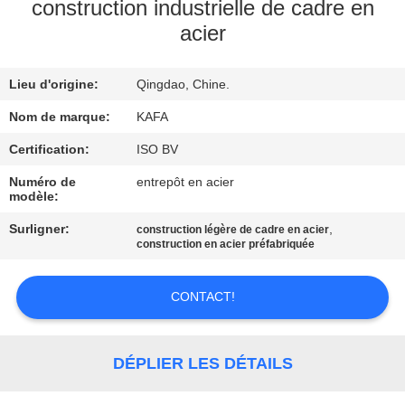
À
construction industrielle de cadre en
acier
PROPOS
DE
Lieu d'origine:
Qingdao, Chine.
NOUS
Nom de marque:
KAFA
VISITE
Certification:
ISO BV
DE
Numéro de
entrepôt en acier
modèle:
L'USINE
Surligner:
,
construction légère de cadre en acier
construction en acier préfabriquée
CONTRÔLE
QUALITÉ
CONTACT!
NOUS
DÉPLIER LES DÉTAILS
CONTACTER