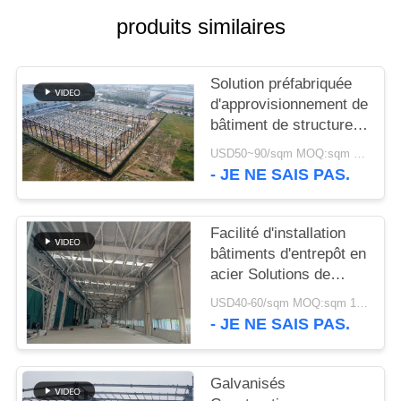
produits similaires
NOUVELLES
Solution préfabriquée
CAS
d'approvisionnement de
bâtiment de structure
PLAN
métallique pour
USD50~90/sqm MOQ:sqm 1000
l'industrie
- JE NE SAIS PAS.
DU
SITE
Facilité d'installation
bâtiments d'entrepôt en
POLITIQUE
acier Solutions de
DE
stockage
USD40-60/sqm MOQ:sqm 1000
respectueuses de
CONFIDENTIALITÉ
- JE NE SAIS PAS.
l'environnement
Galvanisés