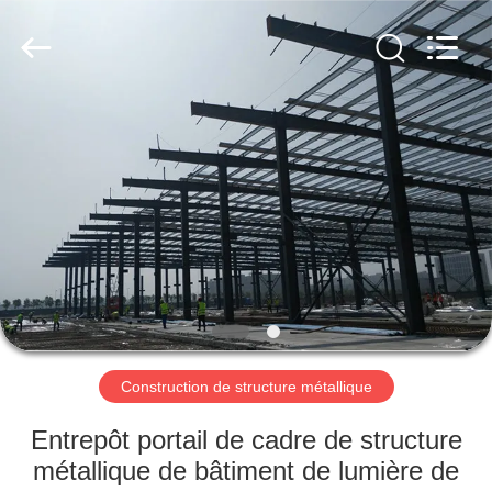
2026
Qingdao
KaFa
Fabrication
Co.,
Ltd..
All
Rights
ACCUEIL
Reserved.
PRODUITS
VIDÉOS
SPECTACLE
DE
RÉALITÉ
Construction de structure métallique
VIRTUELLE
Entrepôt portail de cadre de structure
métallique de bâtiment de lumière de