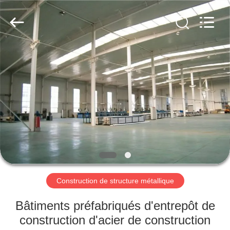
2026
Qingdao
KaFa
Fabrication
Co.,
Ltd..
All
Rights
ACCUEIL
Reserved.
PRODUITS
VIDÉOS
SPECTACLE
DE
RÉALITÉ
Construction de structure métallique
VIRTUELLE
Bâtiments préfabriqués d'entrepôt de
construction d'acier de construction