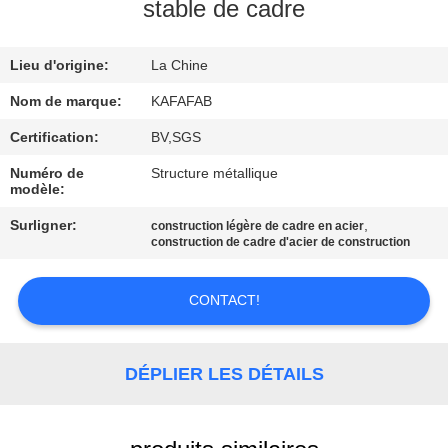
À
stable de cadre
PROPOS
Lieu d'origine:
La Chine
DE
NOUS
Nom de marque:
KAFAFAB
Certification:
BV,SGS
VISITE
Numéro de
Structure métallique
modèle:
DE
Surligner:
,
construction légère de cadre en acier
L'USINE
construction de cadre d'acier de construction
CONTRÔLE
CONTACT!
QUALITÉ
DÉPLIER LES DÉTAILS
NOUS
CONTACTER