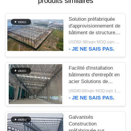
produits similaires
NOUVELLES
Solution préfabriquée
d'approvisionnement de
CAS
bâtiment de structure
métallique pour
USD50~90/sqm MOQ:sqm 1000
l'industrie
PLAN
- JE NE SAIS PAS.
DU
SITE
Facilité d'installation
bâtiments d'entrepôt en
acier Solutions de
POLITIQUE
stockage
USD40-60/sqm MOQ:sqm 1000
DE
respectueuses de
- JE NE SAIS PAS.
l'environnement
CONFIDENTIALITÉ
Galvanisés
Construction
préfabriquée sur